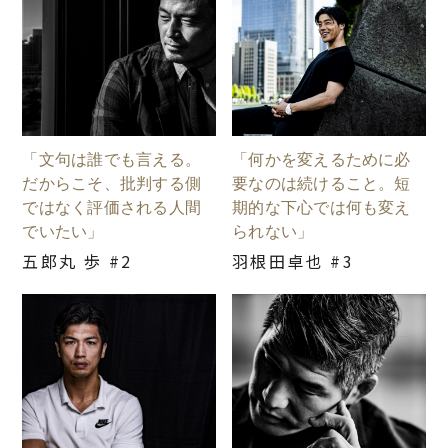
「文句は誰でも言える。
「何かを変えるために必
だからこそ、批判する側
要なのは続けること。短
ではなく評価される人間
期的な下心では何も変え
でいたい」
られない」
五郎丸 歩 #2
羽根田卓也 #3