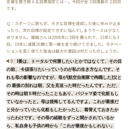
言葉を置き換える目標設定とは―。今回が全３回連載の２回目
です。
Ｑ：スポーツに限らず、大きな目標を達成した後に歩みが止ま
ったり、次の目標が設定できずに悩んでしまうケースは少なく
ありません。姫路さんは2008年に3冠を獲られて、15年にも3
冠、19年に通算20勝と第一線を走り続けてきました。モチベー
ションを高く保てた理由は最大の要因は何だったのしょうか。
1番は、トータルで何勝したいとかではなくて、その目
の前、 今頑張りたいっていうのが私の生き方なんです。そ
れも母の影響なのですが、母が(航空自衛隊で殉職した)父と
の 最後の別れは朝、父を見送った時だったんです。ただ、
その時は朝５時だったこともあり、パジャマ姿で化粧もし
ていなかったと。母は後悔してるんですよ。これが最後だ
と分かっていたら化粧もしたかったし、着替えておきたか
ったわけです。その母の経験をずっと聞かされているか
ら、私自身も子供の時から「これが最後かもしれない」