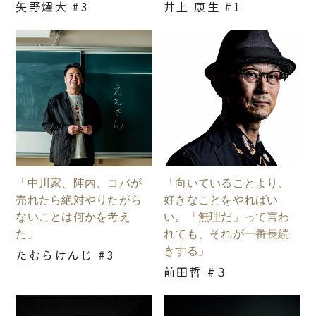
矢野燿大 #3
井上 康生 #1
「中川家、陣内、コバが
「向いていることより、
売れたら絶対やりたがら
好きなことをやればい
ないことは何かを考え
い。「無理だ」って言わ
た」
れても、それが一番長続
きする」
たむらけんじ #3
前田哲 #３