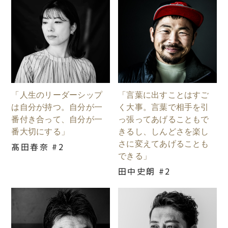
「人生のリーダーシップ
「言葉に出すことはすご
は自分が持つ。自分が一
く大事。言葉で相手を引
番付き合って、自分が一
っ張ってあげることもで
番大切にする」
きるし、しんどさを楽し
さに変えてあげることも
髙田春奈 #2
できる」
田中史朗 #2