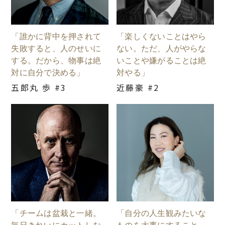
「誰かに背中を押されて
「楽しくないことはやら
失敗すると、人のせいに
ない。ただ、人がやらな
する。だから、物事は絶
いことや嫌がることは絶
対に自分で決める」
対やる」
五郎丸 歩 #3
近藤豪 #2
「チームは盆栽と一緒。
「自分の人生観みたいな