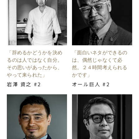
「辞めるかどうかを決め
「面白いネタができるの
るのは人ではなく自分。
は、偶然じゃなくて必
その思いがあったから、
然。２４時間考えられる
やって来られた」
かです」
岩澤 資之 #2
オール巨人 #2