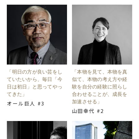
「明日の方が良い芸をし
「本物を見て、本物を真
ていたいから、毎日「今
似て、本物の考え方や経
日は初日」と思ってやっ
験を自分の経験に照らし
てきた」
合わせることが、成長を
加速させる」
オール巨人 #3
山田幸代 #2