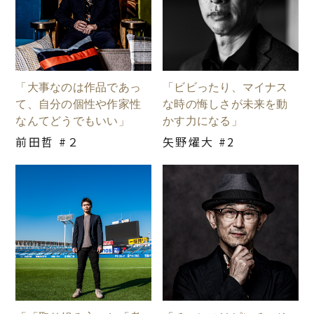
「大事なのは作品であっ
「ビビったり、マイナス
て、自分の個性や作家性
な時の悔しさが未来を動
なんてどうでもいい」
かす力になる」
前田哲 #２
矢野燿大 #2