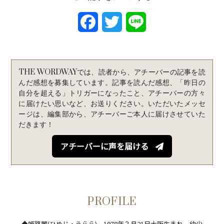
F
T
L
a
w
i
c
i
n
THE WORDWAYでは、読者から、アチーバーの記事を読
e
t
e
んだ感想を募集しています。記事を読んだ感想、「昨日の
自分を超える」トリガーになったこと、アチーバーの方々
b
t
に届けたい思いなど、お送りください。いただいたメッセ
ージは、編集部から、アチーバーご本人に届けさせていた
o
e
だきます！
o
r
アチーバーに声を届ける
k
PROFILE
◆姫路麗(ひめじ・うらら) 1978年３月21日大阪生まれ。幼少