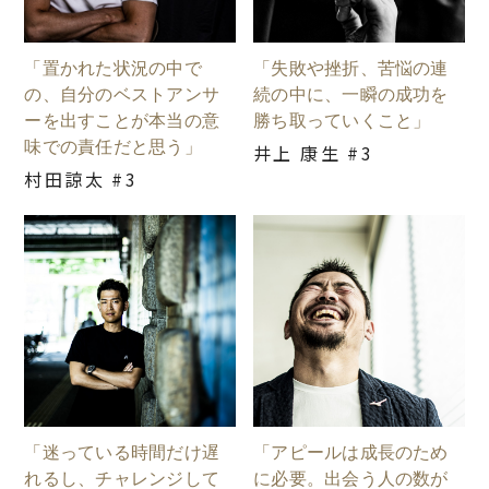
「置かれた状況の中で
「失敗や挫折、苦悩の連
の、自分のベストアンサ
続の中に、一瞬の成功を
ーを出すことが本当の意
勝ち取っていくこと」
味での責任だと思う」
井上 康生 #3
村田諒太 #3
「迷っている時間だけ遅
「アピールは成長のため
れるし、チャレンジして
に必要。出会う人の数が