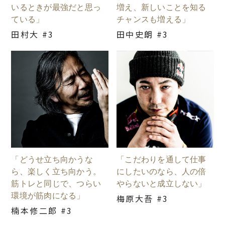
いるときが最強だと思っ
増え、新しいことを知る
ている」
チャンスも増える」
田村大 #3
田中史朗 #3
「どうせ立ち向かうな
「こだわりを通して仕事
ら、楽しく立ち向かう。
にしたいのなら、人の倍
筋トレと同じで、つらい
やらないと成立しない」
環境が筋肉になる」
梅原大吾 #3
楠本修二郎 #3