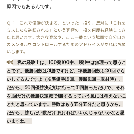
原因でもあるんです。
Ｑ：「これで優勝が決まる」といった一投や、反対に「これを
ミスしたら逆転される」という究極の一投を何度も経験してき
たと思います。大きな商談や、ここ一番という場面で自分自身
のメンタルをコントロールするためのアドバイスがあればお願
いします。
私の経験上は、100発100中、1発1中は無理って思うこ
とです。優勝回数は31勝ですけど、準優勝回数も20回ぐら
いしてるんですよ（※準優勝19回、優勝31回＝取材時）。
だから、50回優勝決定戦に行って31回勝っただけで、それ
を1回だけの優勝決定戦で1勝するっていう風には考えないこ
とだと思っています。勝敗はもう五分五分だと思うから。
だから、勝ちたい数だけ 負ければいいんじゃないかなと思
いますね。