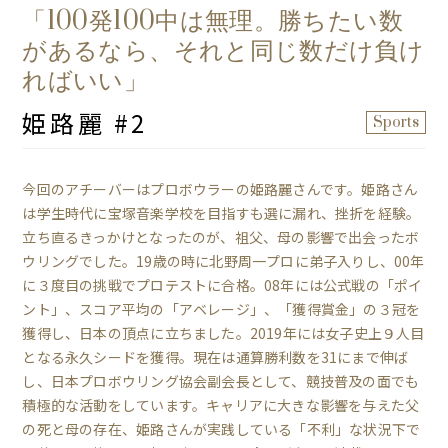
「100発100中は無理。勝ちたい数
があるなら、それと同じ数だけ負け
ればいい」
姫路麗 #2
Sports
今回のアチーバーはプロボウラーの姫路麗さんです。姫路さん
は学生時代に宝塚音楽学校を目指すも選に漏れ、挫折を経験。
立ち直るきっかけとなったのが、祖父、母の影響で出会ったボ
ウリングでした。19歳の時に北野周一プロに弟子入りし、00年
に３度目の挑戦でプロテストに合格。08年には公式戦の「ポイ
ント」、スコア平均の「アベレージ」、「獲得賞金」の３冠を
獲得し、日本の頂点に立ちました。2019年には女子史上９人目
となる永久シードを獲得。現在は通算勝利数を31にまで伸ば
し、日本プロボウリング協会副会長として、競技普及の面でも
積極的な活動をしています。キャリアに大きな影響を与えた父
の死と母の存在、姫路さんが実践している「不利」な状況下で