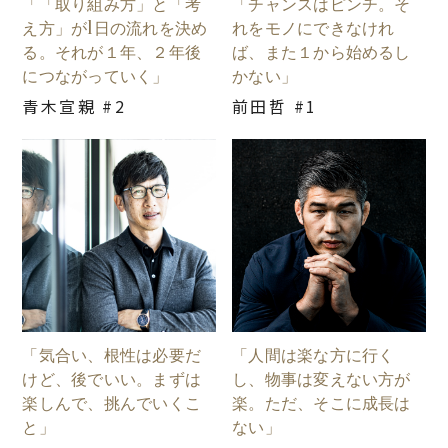
「「取り組み方」と「考
「チャンスはピンチ。そ
え方」が1日の流れを決め
れをモノにできなけれ
る。それが１年、２年後
ば、また１から始めるし
につながっていく」
かない」
青木宣親 #2
前田哲 #1
「気合い、根性は必要だ
「人間は楽な方に行く
けど、後でいい。まずは
し、物事は変えない方が
楽しんで、挑んでいくこ
楽。ただ、そこに成長は
と」
ない」