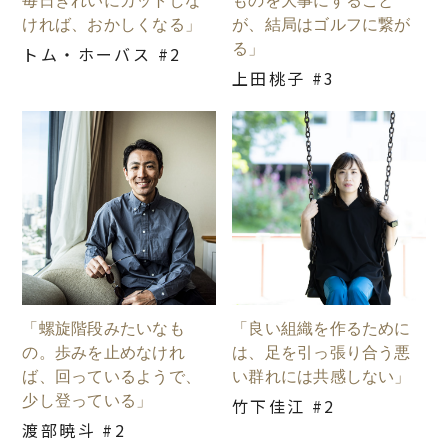
毎日きれいにカットしな
ものを大事にすること
ければ、おかしくなる」
が、結局はゴルフに繋が
る」
トム・ホーバス #2
上田桃子 #3
「螺旋階段みたいなも
「良い組織を作るために
の。歩みを止めなけれ
は、足を引っ張り合う悪
ば、回っているようで、
い群れには共感しない」
少し登っている」
竹下佳江 #2
渡部暁斗 #2