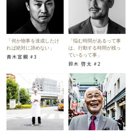
「何か物事を達成したけ
「悩む時間があるって事
れば絶対に諦めない」
は、行動する時間が残っ
ているって事」
青木宣親 #3
鈴木 啓太 #2