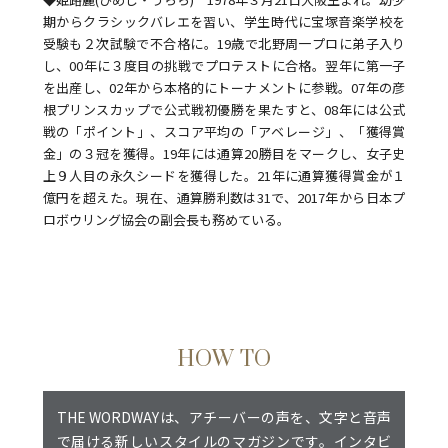
期からクラシックバレエを習い、学生時代に宝塚音楽学校を
受験も２次試験で不合格に。19歳で北野周一プロに弟子入り
し、00年に３度目の挑戦でプロテストに合格。翌年に第一子
を出産し、02年から本格的にトーナメントに参戦。07年の彦
根プリンスカップで公式戦初優勝を果たすと、08年には公式
戦の「ポイント」、スコア平均の「アベレージ」、「獲得賞
金」の３冠を獲得。19年には通算20勝目をマークし、女子史
上９人目の永久シードを獲得した。21年に通算獲得賞金が１
億円を超えた。現在、通算勝利数は31で、2017年から日本プ
ロボウリング協会の副会長も務めている。
HOW TO
THE WORDWAYは、アチーバーの声を、文字と音声
で届ける新しいスタイルのマガジンです。インタビ