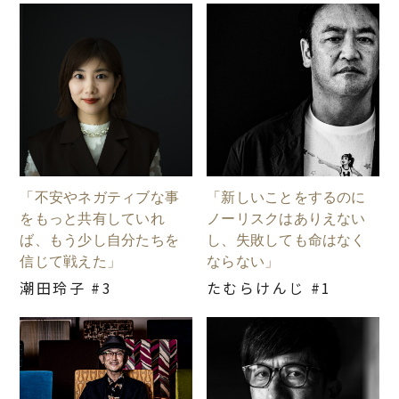
「不安やネガティブな事
「新しいことをするのに
をもっと共有していれ
ノーリスクはありえない
ば、もう少し自分たちを
し、失敗しても命はなく
信じて戦えた」
ならない」
潮田玲子 #3
たむらけんじ #1