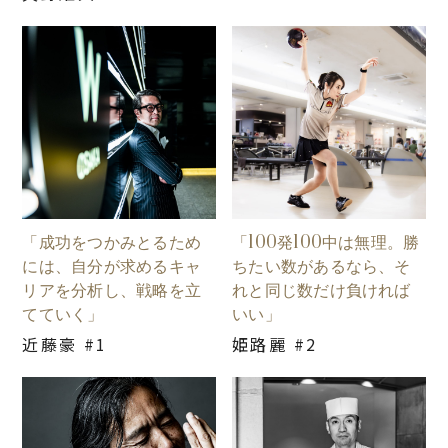
「成功をつかみとるため
「100発100中は無理。勝
には、自分が求めるキャ
ちたい数があるなら、そ
リアを分析し、戦略を立
れと同じ数だけ負ければ
てていく」
いい」
近藤豪 #1
姫路麗 #2