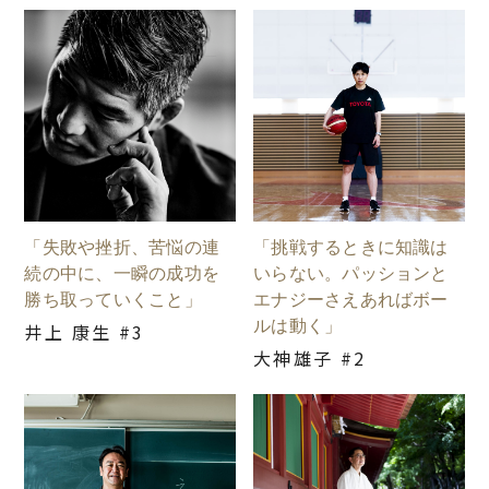
「失敗や挫折、苦悩の連
「挑戦するときに知識は
続の中に、一瞬の成功を
いらない。パッションと
勝ち取っていくこと」
エナジーさえあればボー
ルは動く」
井上 康生 #3
大神雄子 #2