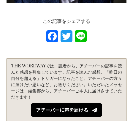
この記事をシェアする
F
T
L
a
w
i
c
i
n
THE WORDWAYでは、読者から、アチーバーの記事を読
e
t
e
んだ感想を募集しています。記事を読んだ感想、「昨日の
自分を超える」トリガーになったこと、アチーバーの方々
b
t
に届けたい思いなど、お送りください。いただいたメッセ
ージは、編集部から、アチーバーご本人に届けさせていた
o
e
だきます！
o
r
アチーバーに声を届ける
k