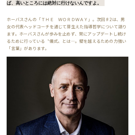
ば、高いところには絶対に行けないんですよ。
ホーバスさんの「ＴＨＥ ＷＯＲＤＷＡＹ」。次回♯2は、男
女の代表ヘッドコーチを通じて芽生えた指導哲学について語り
ます。ホーバスさんが歩みを止めず、常にアップデートし続け
るために行っている〝儀式〟とは―。壁を越えるための力強い
「言葉」があります。