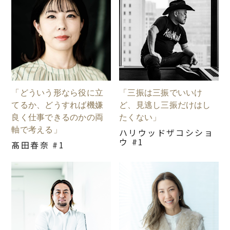
「どういう形なら役に立
「三振は三振でいいけ
てるか、どうすれば機嫌
ど、見逃し三振だけはし
良く仕事できるのかの両
たくない」
軸で考える」
ハリウッドザコシショ
ウ #1
髙田春奈 #1