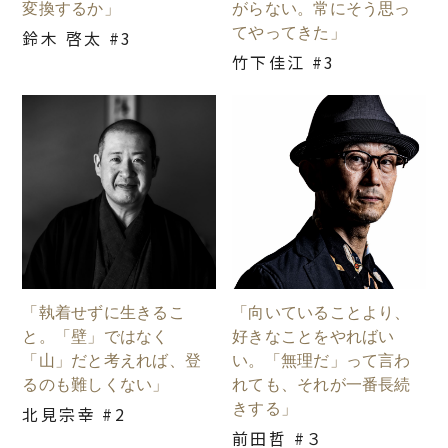
変換するか」
がらない。常にそう思っ
てやってきた」
鈴木 啓太 #3
竹下佳江 #3
「執着せずに生きるこ
「向いていることより、
と。「壁」ではなく
好きなことをやればい
「山」だと考えれば、登
い。「無理だ」って言わ
るのも難しくない」
れても、それが一番長続
きする」
北見宗幸 #2
前田哲 #３