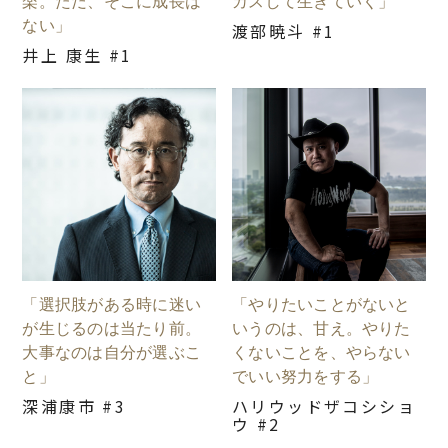
楽。ただ、そこに成長は
カスして生きていく」
ない」
渡部暁斗 #1
井上 康生 #1
「選択肢がある時に迷い
「やりたいことがないと
が生じるのは当たり前。
いうのは、甘え。やりた
大事なのは自分が選ぶこ
くないことを、やらない
と」
でいい努力をする」
深浦康市 #3
ハリウッドザコシショ
ウ #2