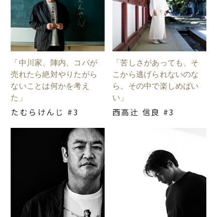
「中川家、陣内、コバが
「苦しさがあっても、そ
売れたら絶対やりたがら
こから逃げられないのな
ないことは何かを考え
ら、その中で楽しめばい
た」
い」
たむらけんじ #3
西高辻󠄀 信良 #3