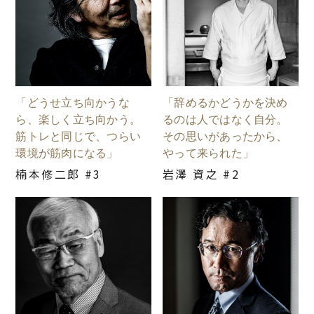
「どうせ立ち向かうな
「辞めるかどうかを決め
ら、楽しく立ち向かう。
るのは人ではなく自分。
筋トレと同じで、つらい
その思いがあったから、
環境が筋肉になる」
やって来られた」
楠本修二郎 #3
岩澤 資之 #2