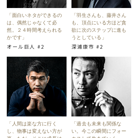
「面白いネタができるの
「羽生さんも、藤井さん
は、偶然じゃなくて必
も、頂点にいる方ほど貪
然。２４時間考えられる
欲に次のステップに進も
かです」
うとしている」
オール巨人 #2
深浦康市 #2
「人間は楽な方に行く
「過去も未来も関係な
し、物事は変えない方が
い。今この瞬間にフォー