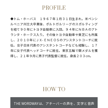
PROFILE
◆トム・ホーバス １９６７年１月３１日生まれ。米ペンシ
ルベニア州立大卒業後、ポルトガルリーグのスポルティング
を経て９０年にトヨタ自動車に入団。９４年にＮＢＡのアト
ランタ・ホークス入り。その後トヨタ自動車や東芝にも所属
し、２０１０年にＪＸ-ＥＮＥＯＳのアシスタントコーチに就
任。女子日本代表のアシスタントコーチなども経験し、１７
年に女子代表ヘッドコーチに就任。東京五輪で銀メダルを獲
得し、２１年９月に男子代表監督に就任。身長２０３cm。
HOW TO
THE WORDWAYは、アチーバーの声を、文字と音声