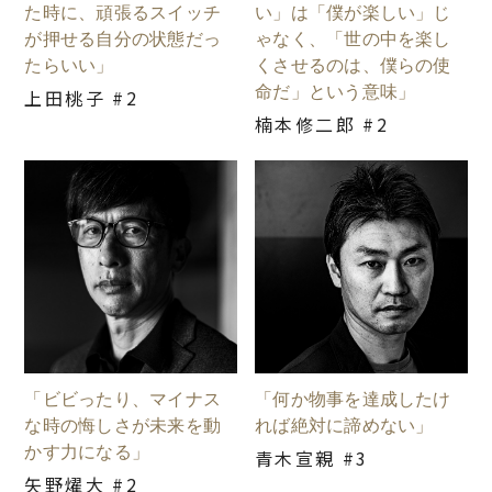
た時に、頑張るスイッチ
い」は「僕が楽しい」じ
が押せる自分の状態だっ
ゃなく、「世の中を楽し
たらいい」
くさせるのは、僕らの使
命だ」という意味」
上田桃子 #2
楠本修二郎 #2
「ビビったり、マイナス
「何か物事を達成したけ
な時の悔しさが未来を動
れば絶対に諦めない」
かす力になる」
青木宣親 #3
矢野燿大 #2