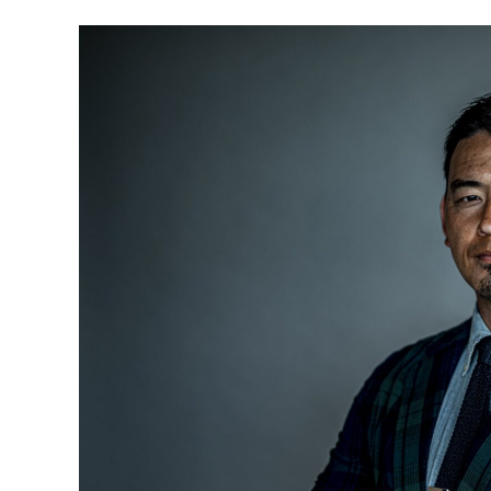
『向いているこ
『過去の正解を尺度にしな
きなことをや
い。人との違いをリスペク
「無理だ」っ
トし、人と一緒だったら大
も、それが一
いに喜ぶ』
る』