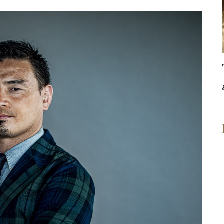
とより、好
ればいい。
『何か物事を達成したけれ
て言われて
ば絶対に諦めない』
番長続きす
青木宣親 #3