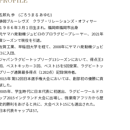
PROFILE
五郎丸 歩 (ごろうまる あゆむ)
静岡ブルーレヴズ クラブ・リレーションズ・オフィサー
１９８６年３月１日生まれ。福岡県福岡市出身
元ヤマハ発動機ジュビロのプロラグビープレーヤー、2021年
度シーズンで現役を引退。
佐賀工業、早稲田大学を経て、2008年にヤマハ発動機ジュビ
ロに入団、
ジャパンラグビートップリーグ13シーズンにおいて、得点王3
回、ベストキッカー３回、ベスト15を5回受賞、ラグビートッ
プリーグ通算最多得点（1282点）記録保持者。
2015年 第52回日本選手権大会においては、創部初の優勝に貢
献した。
2005年、学生時代に日本代表に初選出、ラグビーワールドカ
ップ2015イングランド大会に出場し、強豪南アフリカから歴
史的勝利をあげると共に、大会ベスト15にも選出された。
日本代表キャップは57。