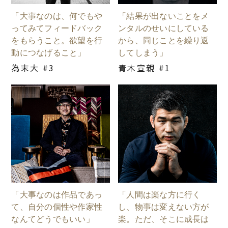
「大事なのは、何でもや
「結果が出ないことをメ
ってみてフィードバック
ンタルのせいにしている
をもらうこと。欲望を行
から、同じことを繰り返
動につなげること」
してしまう」
為末大 #3
青木宣親 #1
「大事なのは作品であっ
「人間は楽な方に行く
て、自分の個性や作家性
し、物事は変えない方が
なんてどうでもいい」
楽。ただ、そこに成長は