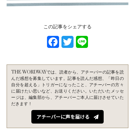
この記事をシェアする
F
T
L
a
w
i
c
i
n
THE WORDWAYでは、読者から、アチーバーの記事を読
e
t
e
んだ感想を募集しています。記事を読んだ感想、「昨日の
自分を超える」トリガーになったこと、アチーバーの方々
b
t
に届けたい思いなど、お送りください。いただいたメッセ
ージは、編集部から、アチーバーご本人に届けさせていた
o
e
だきます！
o
r
アチーバーに声を届ける
k