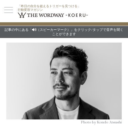
「昨日の自分を超えるトリガーを見つける」
行動変容マガジン
記事の中にある「
（スピーカーマーク）」をクリック/タップで音声を聞く
ことができます
Photo by Kondo Atsushi