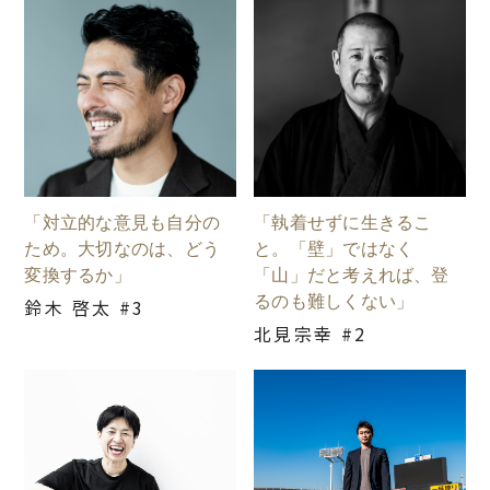
「対立的な意見も自分の
「執着せずに生きるこ
ため。大切なのは、どう
と。「壁」ではなく
変換するか」
「山」だと考えれば、登
るのも難しくない」
鈴木 啓太 #3
北見宗幸 #2