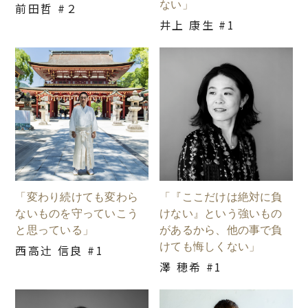
ない」
前田哲 #２
井上 康生 #1
「変わり続けても変わら
「『ここだけは絶対に負
ないものを守っていこう
けない』という強いもの
と思っている」
があるから、他の事で負
けても悔しくない」
西高辻󠄀 信良 #1
澤 穂希 #1