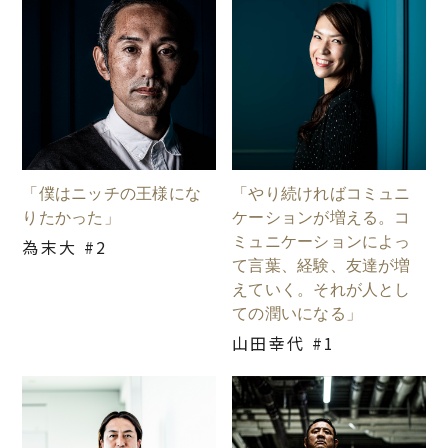
「僕はニッチの王様にな
「やり続ければコミュニ
りたかった」
ケーションが増える。コ
ミュニケーションによっ
為末大 #2
て言葉、経験、友達が増
えていく。それが人とし
ての潤いになる」
山田幸代 #1