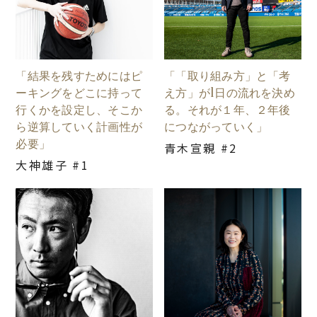
「結果を残すためにはピ
「「取り組み方」と「考
ーキングをどこに持って
え方」が1日の流れを決め
行くかを設定し、そこか
る。それが１年、２年後
ら逆算していく計画性が
につながっていく」
必要」
青木宣親 #2
大神雄子 #1