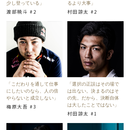
少し登っている」
るより大事」
渡部暁斗 #2
村田諒太 #2
「こだわりを通して仕事
「選択の正誤はその場で
にしたいのなら、人の倍
は出ない。決まるのはそ
やらないと成立しない」
の先。だから、決断自体
は大したことではない」
梅原大吾 #3
村田諒太 #1