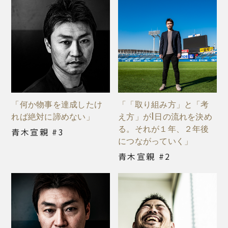
「何か物事を達成したけ
「「取り組み方」と「考
れば絶対に諦めない」
え方」が1日の流れを決め
る。それが１年、２年後
青木宣親 #3
につながっていく」
青木宣親 #2