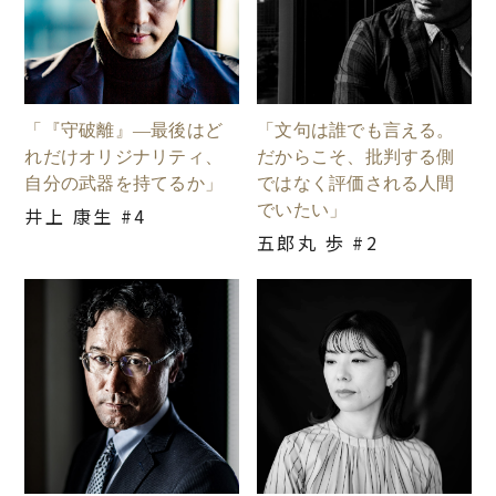
「『守破離』―最後はど
「文句は誰でも言える。
れだけオリジナリティ、
だからこそ、批判する側
自分の武器を持てるか」
ではなく評価される人間
でいたい」
井上 康生 #4
五郎丸 歩 #2