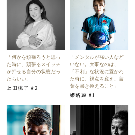
「何かを頑張ろうと思っ
「メンタルが強い人など
た時に、頑張るスイッチ
いない。大事なのは、
が押せる自分の状態だっ
「不利」な状況に置かれ
たらいい」
た時に、視点を変え、言
葉を書き換えること」
上田桃子 #2
姫路麗 #1