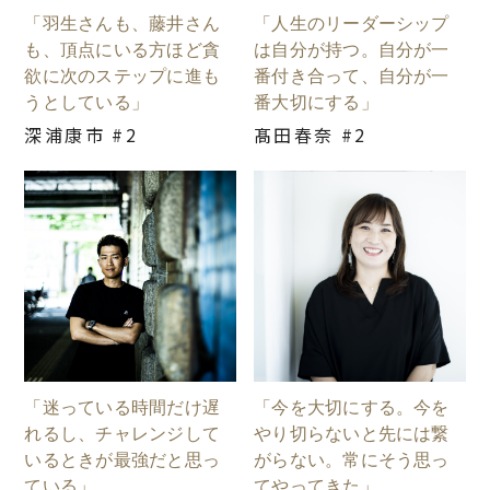
「羽生さんも、藤井さん
「人生のリーダーシップ
も、頂点にいる方ほど貪
は自分が持つ。自分が一
欲に次のステップに進も
番付き合って、自分が一
うとしている」
番大切にする」
深浦康市 #2
髙田春奈 #2
「迷っている時間だけ遅
「今を大切にする。今を
れるし、チャレンジして
やり切らないと先には繋
いるときが最強だと思っ
がらない。常にそう思っ
ている」
てやってきた」