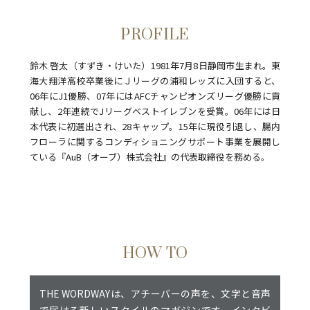
PROFILE
鈴木 啓太（すずき・けいた）1981年7月8日静岡市生まれ。東
海大翔洋高校卒業後にＪリーグの浦和レッズに入団すると、
06年にJ1優勝、07年にはAFCチャンピオンズリーグ優勝に貢
献し、2年連続でJリーグベストイレブンを受賞。06年には日
本代表に初選出され、28キャップ。15年に現役引退し、腸内
フローラに関するコンディショニングサポート事業を展開し
ている『AuB（オーブ）株式会社』の代表取締役を務める。
HOW TO
THE WORDWAYは、アチーバーの声を、文字と音声