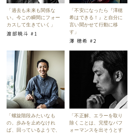
「過去も未来も関係な
「不安になったら『澤穂
い。今この瞬間にフォー
希はできる！』と自分に
カスして生きていく」
言い聞かせて行動に移
す」
渡部暁斗 #1
澤 穂希 #2
「螺旋階段みたいなも
「不正解、エラーを取り
の。歩みを止めなけれ
除くことは、完璧なパフ
ば、回っているようで、
ォーマンスを出そうとす