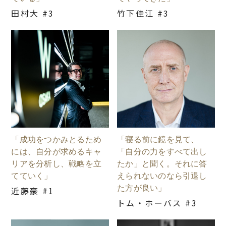
田村大 #3
竹下佳江 #3
「成功をつかみとるため
「寝る前に鏡を見て、
には、自分が求めるキャ
「自分の力をすべて出し
リアを分析し、戦略を立
たか」と聞く。それに答
てていく」
えられないのなら引退し
た方が良い」
近藤豪 #1
トム・ホーバス #3