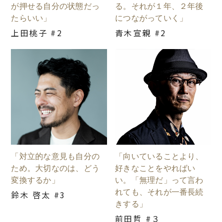
が押せる自分の状態だっ
る。それが１年、２年後
たらいい」
につながっていく」
上田桃子 #2
青木宣親 #2
「対立的な意見も自分の
「向いていることより、
ため。大切なのは、どう
好きなことをやればい
変換するか」
い。「無理だ」って言わ
れても、それが一番長続
鈴木 啓太 #3
きする」
前田哲 #３