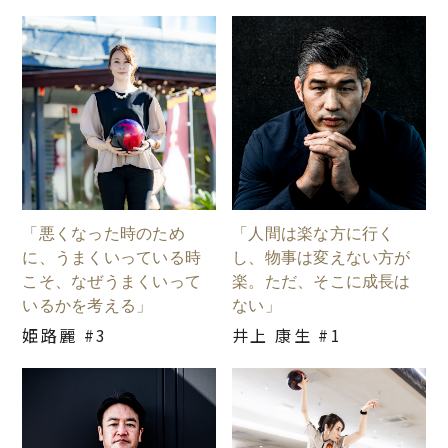
「悪くなった時のため
「人間は楽な方に行く
に、うまくいっている時
し、物事は変えない方が
こそ、なぜうまくいって
楽。ただ、そこに成長は
いるかを考える」
ない」
姫路麗 #3
井上 康生 #1