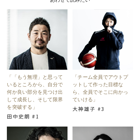
「「もう無理」と思って
「チーム全員でアウトプ
いるところから、自分で
ットして作った目標な
何か良い部分を見つけ出
ら、全員でそこに向かっ
して成長し、そして限界
ていける」
を突破する」
大神雄子 #3
田中史朗 #1