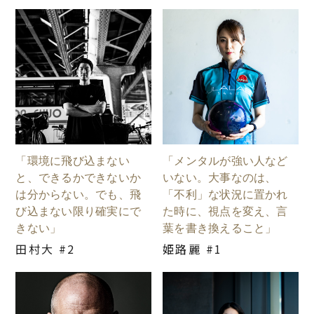
「環境に飛び込まない
「メンタルが強い人など
と、できるかできないか
いない。大事なのは、
は分からない。でも、飛
「不利」な状況に置かれ
び込まない限り確実にで
た時に、視点を変え、言
きない」
葉を書き換えること」
田村大 #2
姫路麗 #1