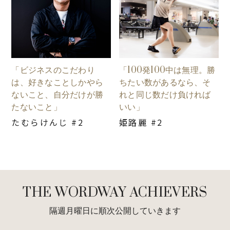
「ビジネスのこだわり
「100発100中は無理。勝
は、好きなことしかやら
ちたい数があるなら、そ
ないこと、自分だけが勝
れと同じ数だけ負ければ
たないこと」
いい」
たむらけんじ #2
姫路麗 #2
THE WORDWAY ACHIEVERS
隔週月曜日に順次公開していきます