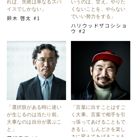
れば、失敗は単なるスパ
いうのは、甘え。やりた
イスでしかない」
くないことを、やらない
でいい努力をする」
鈴木 啓太 #1
ハリウッドザコシショ
ウ #2
「選択肢がある時に迷い
「言葉に出すことはすご
が生じるのは当たり前。
く大事。言葉で相手を引
大事なのは自分が選ぶこ
っ張ってあげることもで
と」
きるし、しんどさを楽し
さに変えてあげることも