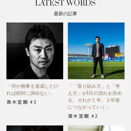
LATEST WORDS
最新の記事
「何か物事を達成したけ
「「取り組み方」と「考
れば絶対に諦めない」
え方」が1日の流れを決め
る。それが１年、２年後
青木宣親 #3
につながっていく」
青木宣親 #2