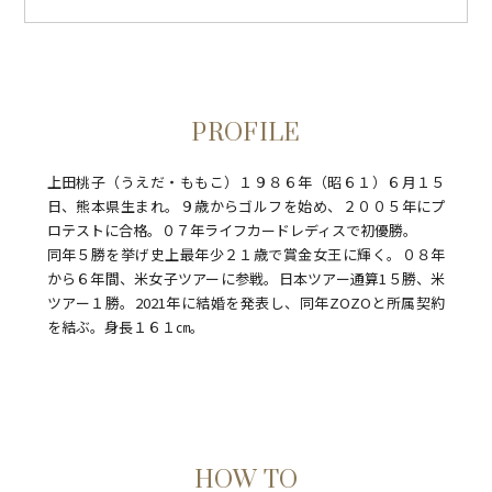
ヒデタロさん
日々成長！！継続は力ですね。いつも応援しています。あ
りがとうございました。Go momo Go！！
PROFILE
上田桃子（うえだ・ももこ）１９８６年（昭６１）６月１５
日、熊本県生まれ。９歳からゴルフを始め、２００５年にプ
ロテストに合格。０７年ライフカードレディスで初優勝。
同年５勝を挙げ史上最年少２１歳で賞金女王に輝く。０８年
から６年間、米女子ツアーに参戦。日本ツアー通算1５勝、米
ツアー１勝。2021年に結婚を発表し、同年ZOZOと所属契約
を結ぶ。身長１６１㎝。
HOW TO