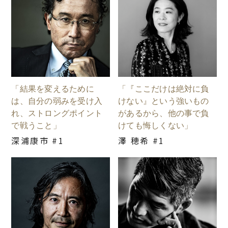
「結果を変えるために
「『ここだけは絶対に負
は、自分の弱みを受け入
けない』という強いもの
れ、ストロングポイント
があるから、他の事で負
で戦うこと」
けても悔しくない」
深浦康市 #1
澤 穂希 #1