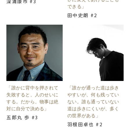
深浦康市 #3
できる」
田中史朗 #2
「誰かに背中を押されて
「誰かが通った道は歩き
失敗すると、人のせいに
やすいが、何も残ってい
する。だから、物事は絶
ない。誰も通っていない
対に自分で決める」
道は歩きにくいが、多く
の世界がある」
五郎丸 歩 #3
羽根田卓也 #2