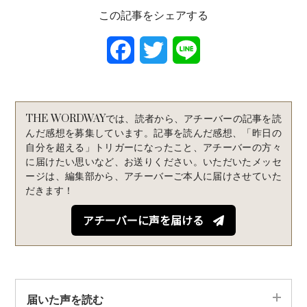
この記事をシェアする
F
T
L
a
w
i
c
i
n
THE WORDWAYでは、読者から、アチーバーの記事を読
e
t
e
んだ感想を募集しています。記事を読んだ感想、「昨日の
自分を超える」トリガーになったこと、アチーバーの方々
b
t
に届けたい思いなど、お送りください。いただいたメッセ
ージは、編集部から、アチーバーご本人に届けさせていた
o
e
だきます！
o
r
アチーバーに声を届ける
k
届いた声を読む