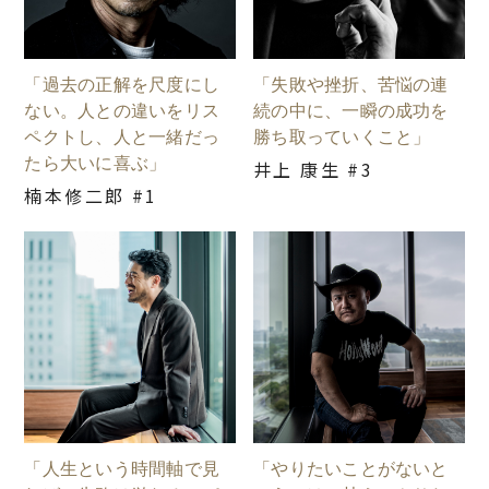
「過去の正解を尺度にし
「失敗や挫折、苦悩の連
ない。人との違いをリス
続の中に、一瞬の成功を
ペクトし、人と一緒だっ
勝ち取っていくこと」
たら大いに喜ぶ」
井上 康生 #3
楠本修二郎 #1
「人生という時間軸で見
「やりたいことがないと