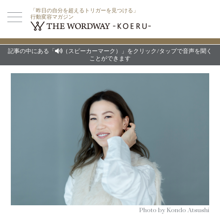
「昨日の自分を超えるトリガーを見つける」
行動変容マガジン
記事の中にある「
（スピーカーマーク）」をクリック/タップで音声を聞く
ことができます
Photo by Kondo Atsushi