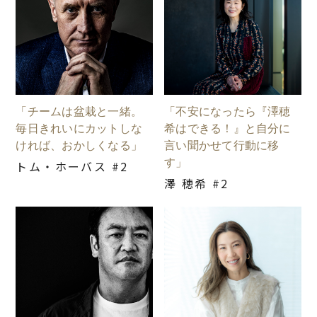
「チームは盆栽と一緒。
「不安になったら『澤穂
毎日きれいにカットしな
希はできる！』と自分に
ければ、おかしくなる」
言い聞かせて行動に移
す」
トム・ホーバス #2
澤 穂希 #2