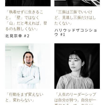
「執着せずに生きるこ
「三振は三振でいいけ
と。「壁」ではなく
ど、見逃し三振だけはし
「山」だと考えれば、登
たくない」
るのも難しくない」
ハリウッドザコシショ
ウ #1
北見宗幸 #2
「行動をまず変えない
「人生のリーダーシップ
と、変わらない」
は自分が持つ。自分が一