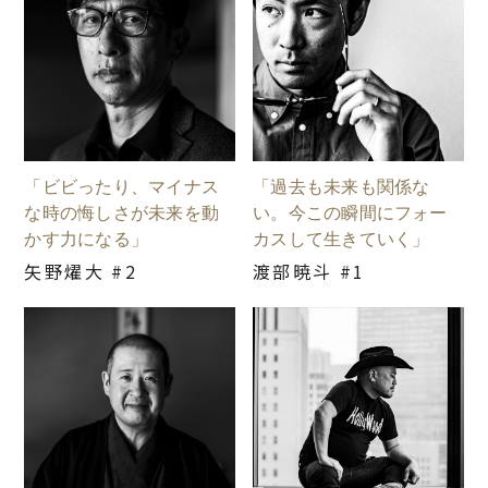
「ビビったり、マイナス
「過去も未来も関係な
な時の悔しさが未来を動
い。今この瞬間にフォー
かす力になる」
カスして生きていく」
矢野燿大 #2
渡部暁斗 #1