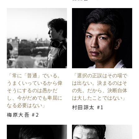
「常に「普通」でいる。
「選択の正誤はその場で
うまくいっているから偉
は出ない。決まるのはそ
そうにするのは愚かだ
の先。だから、決断自体
し、今がだめでも卑屈に
は大したことではない」
なる必要はない」
村田諒太 #1
梅原大吾 #2