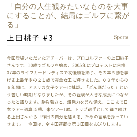
「自分の人生観みたいなものを大事
にすることが、結局はゴルフに繋が
る」
上田桃子 #3
Sports
今回登場いただいたアチーバーは、プロゴルファーの上田桃子
さんです。10歳でゴルフを始め、2005年にプロテストに合格。
07年のライフカードレディスで初優勝を飾り、その年５勝を挙
げ史上最年少の２１歳で賞金女王に輝きました。０８年からの
６年間は、アメリカ女子ツアーに挑戦。「どん底だった」とい
う苦しい時期となりましたが、その経験が大きな成長につなが
ったと語ります。勝負強さと、爆発力を兼ね備え、ここまで日
本ツアー通算15勝、米ツアー1勝。トップ選手として輝き続け
る上田さんから「昨日の自分を越える」ための言葉を探ってい
きます。 今回は、全４回連載の第３回目をお送りします。