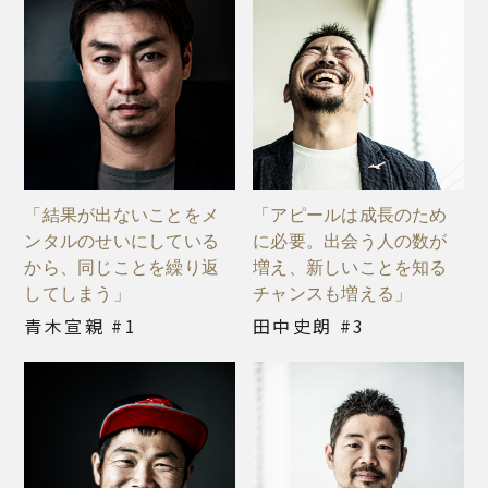
「結果が出ないことをメ
「アピールは成長のため
ンタルのせいにしている
に必要。出会う人の数が
から、同じことを繰り返
増え、新しいことを知る
してしまう」
チャンスも増える」
青木宣親 #1
田中史朗 #3