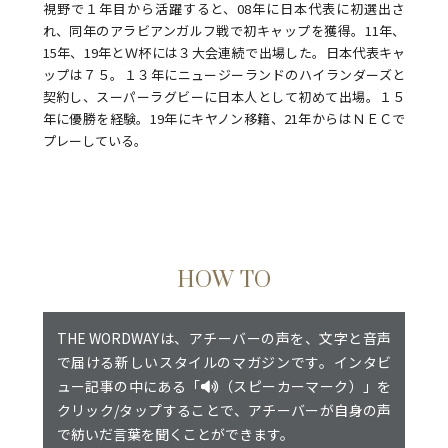
視野で１年目から活躍すると、08年に日本代表に初選出さ
れ、同年のアラビアンガルフ戦で初キャップを獲得。11年、
15年、19年とＷ杯には３大会連続で出場した。日本代表キャ
ップは７５。１３年にニュージーランドのハイランダーズと
契約し、スーパーラグビーに日本人として初めて出場。１５
年に優勝を経験。19年にキヤノン移籍、21年からはＮＥＣで
プレーしている。
HOW TO
THE WORDWAYは、アチーバーの声を、文字と音声
で届ける新しいスタイルのマガジンです。インタビ
ュー記事の中にある「
（スピーカーマーク）」を
クリック/タップすることで、アチーバーが自身の声
で紡いだ言葉を聞くことができます。