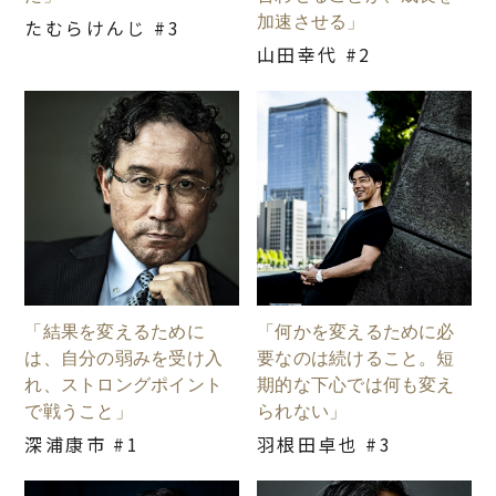
加速させる」
たむらけんじ #3
山田幸代 #2
「結果を変えるために
「何かを変えるために必
は、自分の弱みを受け入
要なのは続けること。短
れ、ストロングポイント
期的な下心では何も変え
で戦うこと」
られない」
深浦康市 #1
羽根田卓也 #3