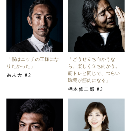
「僕はニッチの王様にな
「どうせ立ち向かうな
りたかった」
ら、楽しく立ち向かう。
筋トレと同じで、つらい
為末大 #2
環境が筋肉になる」
楠本修二郎 #3