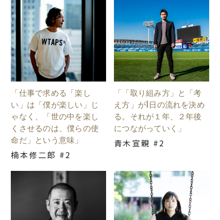
「仕事で求める「楽し
「「取り組み方」と「考
い」は「僕が楽しい」じ
え方」が1日の流れを決め
ゃなく、「世の中を楽し
る。それが１年、２年後
くさせるのは、僕らの使
につながっていく」
命だ」という意味」
青木宣親 #2
楠本修二郎 #2