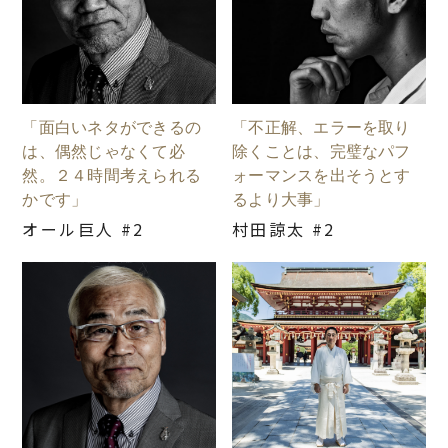
「面白いネタができるの
「不正解、エラーを取り
は、偶然じゃなくて必
除くことは、完璧なパフ
然。２４時間考えられる
ォーマンスを出そうとす
かです」
るより大事」
オール巨人 #2
村田諒太 #2