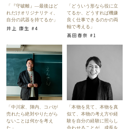
「『守破離』―最後はど
「どういう形なら役に立
れだけオリジナリティ、
てるか、どうすれば機嫌
自分の武器を持てるか」
良く仕事できるのかの両
軸で考える」
井上 康生 #4
髙田春奈 #1
「中川家、陣内、コバが
「本物を見て、本物を真
売れたら絶対やりたがら
似て、本物の考え方や経
ないことは何かを考え
験を自分の経験に照らし
た」
合わせることが、成長を