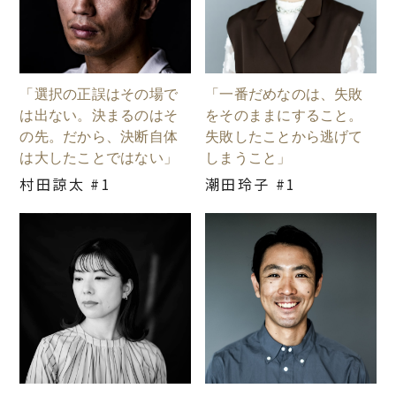
「選択の正誤はその場で
「一番だめなのは、失敗
は出ない。決まるのはそ
をそのままにすること。
の先。だから、決断自体
失敗したことから逃げて
は大したことではない」
しまうこと」
村田諒太 #1
潮田玲子 #1