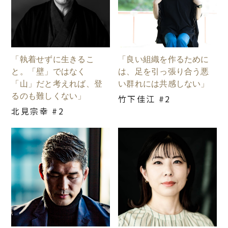
「執着せずに生きるこ
「良い組織を作るために
と。「壁」ではなく
は、足を引っ張り合う悪
「山」だと考えれば、登
い群れには共感しない」
るのも難しくない」
竹下佳江 #2
北見宗幸 #2