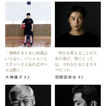
「挑戦するときに知識は
「何かを変えることが人
いらない。パッションと
生の喜び。僕にとって
エナジーさえあればボー
は、それがたまたまカヌ
ルは動く」
ーだった」
大神雄子 #2
羽根田卓也 #1