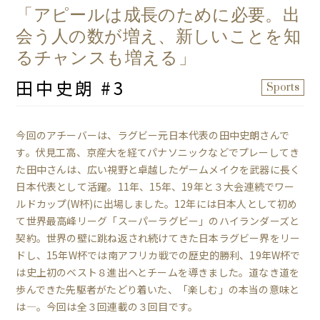
「アピールは成長のために必要。出
会う人の数が増え、新しいことを知
るチャンスも増える」
田中史朗 #3
Sports
今回のアチーバーは、ラグビー元日本代表の田中史朗さんで
す。伏見工高、京産大を経てパナソニックなどでプレーしてき
た田中さんは、広い視野と卓越したゲームメイクを武器に長く
日本代表として活躍。11年、15年、19年と３大会連続でワー
ルドカップ(W杯)に出場しました。12年には日本人として初め
て世界最高峰リーグ「スーパーラグビー」のハイランダーズと
契約。世界の壁に跳ね返され続けてきた日本ラグビー界をリー
ドし、15年W杯では南アフリカ戦での歴史的勝利、19年W杯で
は史上初のベスト８進出へとチームを導きました。道なき道を
歩んできた先駆者がたどり着いた、「楽しむ」の本当の意味と
は―。今回は全３回連載の３回目です。