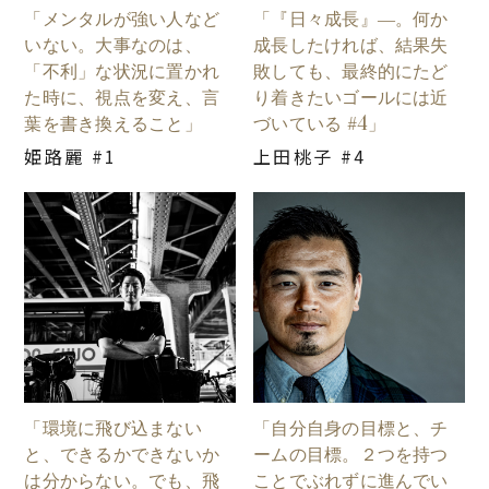
「メンタルが強い人など
「『日々成長』―。何か
いない。大事なのは、
成長したければ、結果失
「不利」な状況に置かれ
敗しても、最終的にたど
た時に、視点を変え、言
り着きたいゴールには近
葉を書き換えること」
づいている #4」
姫路麗 #1
上田桃子 #4
「環境に飛び込まない
「自分自身の目標と、チ
と、できるかできないか
ームの目標。２つを持つ
は分からない。でも、飛
ことでぶれずに進んでい