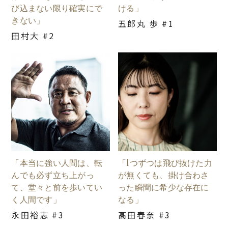
び込まない限り確実にで
ける」
きない」
五郎丸 歩 #1
田村大 #2
「本当に強い人間は、転
「1つずつは飛び抜けた力
んでも必ず立ち上がっ
が無くても、掛け合わさ
て、堂々と前を歩いてい
った瞬間に希少な存在に
く人間です」
なる」
永田裕志 #3
髙田春奈 #3