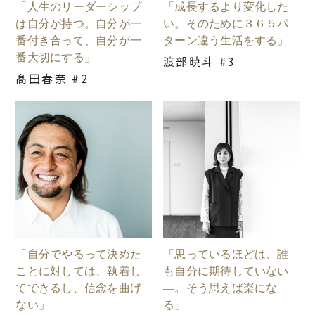
「人生のリーダーシップ
「成長するより変化した
は自分が持つ。自分が一
い。そのために３６５パ
番付き合って、自分が一
ターン違う生活をする」
番大切にする」
渡部暁斗 #3
髙田春奈 #2
「自分でやるって決めた
「思っているほどは、誰
ことに対しては、執着し
も自分に期待していない
てできるし、信念を曲げ
―。そう思えば楽にな
ない」
る」