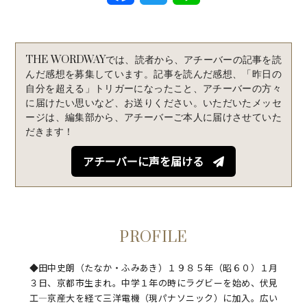
a
w
i
c
i
n
THE WORDWAYでは、読者から、アチーバーの記事を読
e
t
e
んだ感想を募集しています。記事を読んだ感想、「昨日の
自分を超える」トリガーになったこと、アチーバーの方々
b
t
に届けたい思いなど、お送りください。いただいたメッセ
ージは、編集部から、アチーバーご本人に届けさせていた
o
e
だきます！
o
r
アチーバーに声を届ける
k
PROFILE
◆田中史朗（たなか・ふみあき）１９８５年（昭６０）１月
３日、京都市生まれ。中学１年の時にラグビーを始め、伏見
工―京産大を経て三洋電機（現パナソニック）に加入。広い