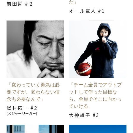
た」
前田哲 #２
オール巨人 #1
「変わっていく勇気は必
「チーム全員でアウトプ
要ですが、変わらない信
ットして作った目標な
念も必要なんで」
ら、全員でそこに向かっ
ていける」
澤村拓一 #2
(メジャーリーガー)
大神雄子 #3