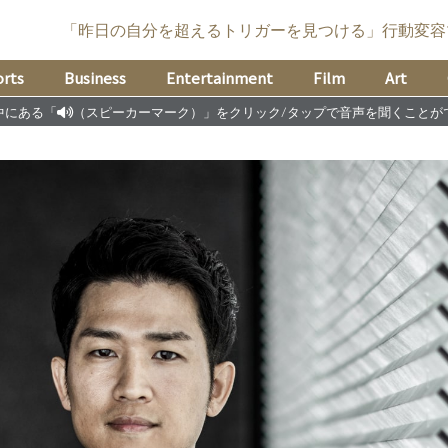
「昨日の自分を超えるトリガーを見つける」
行動変容
rts
Business
Entertainment
Film
Art
中にある「
（スピーカーマーク）」をクリック/タップで音声を聞くことが