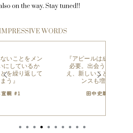
also on the way. Stay tuned!!
IMPRESSIVE WORDS
『言葉
『アピールは成長のために
大事。
必要。出会う人の数が増
って
え、新しいことを知るチャ
し、し
ンスも増える』
えてあ
田中史朗 #3