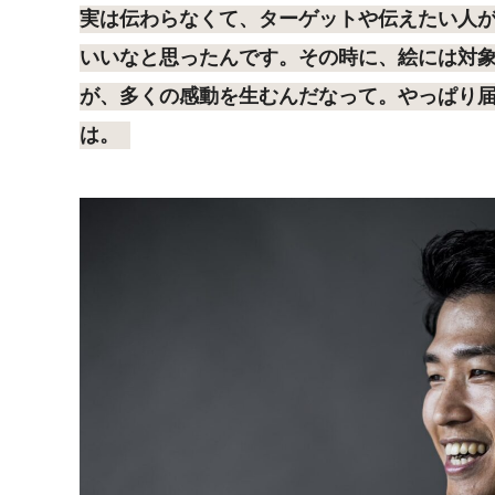
実は伝わらなくて、ターゲットや伝えたい人
いいなと思ったんです。その時に、絵には対
が、多くの感動を生むんだなって。やっぱり
は。
『「取り組み方
『何か物事を達成したけれ
方」が1日の流
ば絶対に諦めない』
それが１年、２
がってい
青木宣親 #3
青木宣親 