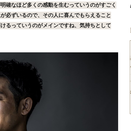
が明確なほど多くの感動を生むっていうのがすごく
象が必ずいるので、その人に喜んでもらえること
届けるっていうのがメインですね、気持ちとして
」と「考え
『結果が出ないことをメン
れを決める。
タルのせいにしているか
年後につな
ら、同じことを繰り返して
く』
しまう』
#2
青木宣親 #1