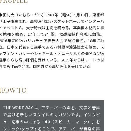
PROFILE
◆田村大（たむら・だい）1983年（昭58）9月10日、東京都
八王子市生まれ。高校時代にバスケットボールでインターハ
イでベスト８。大学時代は主将を務める。卒業後本格的に絵
の勉強を始め、17年まで7年間、似顔絵製作会社に勤務。
2016年にISCAカリカチュア世界大会で総合優勝。18年に独
立。日本を代表する選手である八村塁や渡邊雄太を始め、ス
テフィン・カリーやシャキール・オニールなどの著名なNBA
選手からも高い評価を受けている。2019年からはアートの世
界でも作品を発表。国内外から高い評価を受けている。
HOW TO
THE WORDWAYは、アチーバーの声を、文字と音声
で届ける新しいスタイルのマガジンです。インタビ
ュー記事の中にある「
（スピーカーマーク）」を
クリック/タップすることで、アチーバーが自身の声