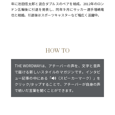
年に池田信太郎と混合ダブルスのペアを結成。2012年のロン
ドン五輪後に引退を発表し、同年９月にサッカー選手増嶋竜
也と結婚。引退後はスポーツキャスターなど幅広く活躍中。
HOW TO
THE WORDWAYは、アチーバーの声を、文字と音声
で届ける新しいスタイルのマガジンです。インタビ
ュー記事の中にある「
（スピーカーマーク）」を
クリック/タップすることで、アチーバーが自身の声
で紡いだ言葉を聞くことができます。