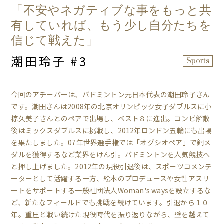
「不安やネガティブな事をもっと共
有していれば、もう少し自分たちを
信じて戦えた」
潮田玲子 #3
Sports
今回のアチーバーは、バドミントン元日本代表の潮田玲子さん
です。潮田さんは2008年の北京オリンピック女子ダブルスに小
椋久美子さんとのペアで出場し、ベスト８に進出。コンビ解散
後はミックスダブルスに挑戦し、2012年ロンドン五輪にも出場
を果たしました。07年世界選手権では「オグシオペア」で銅メ
ダルを獲得するなど業界をけん引。バドミントンを人気競技へ
と押し上げました。2012年の現役引退後は、スポーツコメンテ
ーターとして活躍する一方、絵本のプロデュースや女性アスリ
ートをサポートする一般社団法人Woman's waysを設立するな
ど、新たなフィールドでも挑戦を続けています。引退から１０
年。重圧と戦い続けた現役時代を振り返りながら、壁を越えて