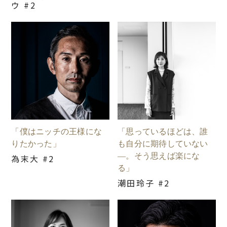
ウ #2
「僕はニッチの王様にな
「思っているほどは、誰
りたかった」
も自分に期待していない
―。そう思えば楽にな
為末大 #2
る」
潮田玲子 #2