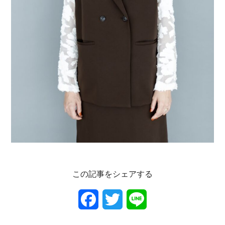
この記事をシェアする
F
T
L
a
w
i