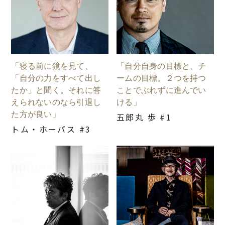
「寝る前に鏡を見て、
「自分自身の目標と、チ
「自分の力をすべて出し
ームの目標。２つを持つ
たか」と聞く。それに答
ことでぶれずに進んでい
えられないのなら引退し
ける」
た方が良い」
五郎丸 歩 #1
トム・ホーバス #3