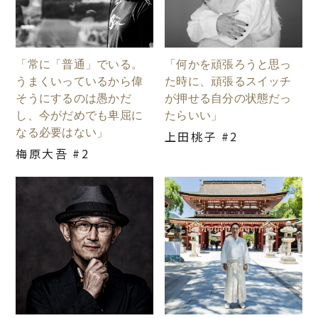
「常に「普通」でいる。
「何かを頑張ろうと思っ
うまくいっているから偉
た時に、頑張るスイッチ
そうにするのは愚かだ
が押せる自分の状態だっ
し、今がだめでも卑屈に
たらいい」
なる必要はない」
上田桃子 #2
梅原大吾 #2