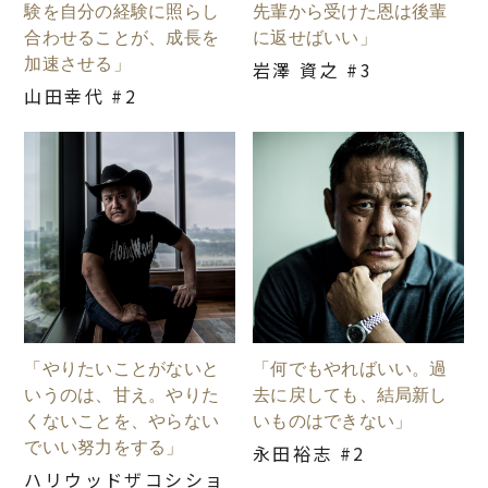
験を自分の経験に照らし
先輩から受けた恩は後輩
合わせることが、成長を
に返せばいい」
加速させる」
岩澤 資之 #3
山田幸代 #2
「やりたいことがないと
「何でもやればいい。過
いうのは、甘え。やりた
去に戻しても、結局新し
くないことを、やらない
いものはできない」
でいい努力をする」
永田裕志 #2
ハリウッドザコシショ