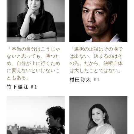
「本当の自分はこうじゃ
「選択の正誤はその場で
ないと思っても、勝つた
は出ない。決まるのはそ
め、自分が上に行くため
の先。だから、決断自体
に変えないといけないこ
は大したことではない」
ともある」
村田諒太 #1
竹下佳江 #1