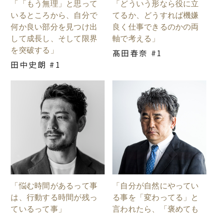
「「もう無理」と思って
「どういう形なら役に立
いるところから、自分で
てるか、どうすれば機嫌
何か良い部分を見つけ出
良く仕事できるのかの両
して成長し、そして限界
軸で考える」
を突破する」
髙田春奈 #1
田中史朗 #1
「悩む時間があるって事
「自分が自然にやってい
は、行動する時間が残っ
る事を「変わってる」と
ているって事」
言われたら、「褒めても