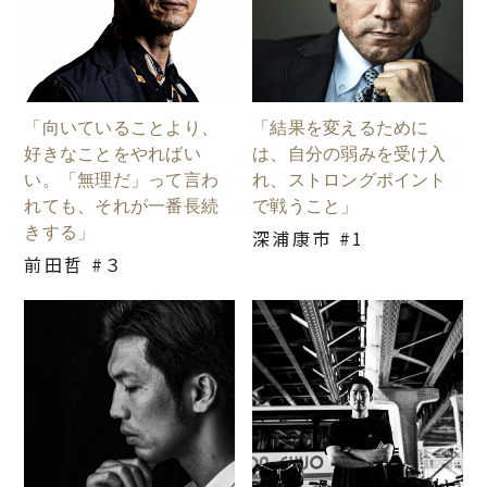
「向いていることより、
「結果を変えるために
好きなことをやればい
は、自分の弱みを受け入
い。「無理だ」って言わ
れ、ストロングポイント
れても、それが一番長続
で戦うこと」
きする」
深浦康市 #1
前田哲 #３