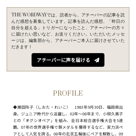
c
i
n
THE WORDWAYでは、読者から、アチーバーの記事を読
e
t
e
んだ感想を募集しています。記事を読んだ感想、「昨日の
自分を超える」トリガーになったこと、アチーバーの方々
b
t
に届けたい思いなど、お送りください。いただいたメッセ
ージは、編集部から、アチーバーご本人に届けさせていた
o
e
だきます！
o
r
アチーバーに声を届ける
k
PROFILE
◆潮田玲子（しおた・れいこ） 1983年9月30日、福岡県出
身。ジュニア時代から活躍し、02年～08年まで、小椋久美子
との「オグシオペア」を組み、全日本総合選手権大会を5連
覇。07年の世界選手権で銅メダルを獲得するなど、実力派ペ
アとして人気を誇る。08年の北京五輪後にペアを解散し、09