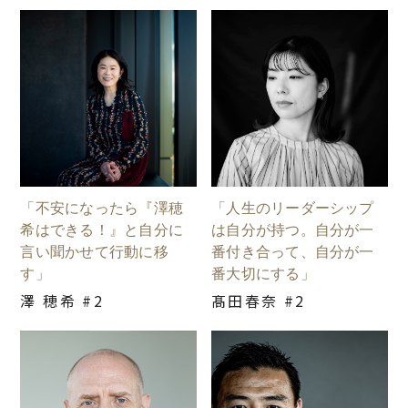
「不安になったら『澤穂
「人生のリーダーシップ
希はできる！』と自分に
は自分が持つ。自分が一
言い聞かせて行動に移
番付き合って、自分が一
す」
番大切にする」
澤 穂希 #2
髙田春奈 #2