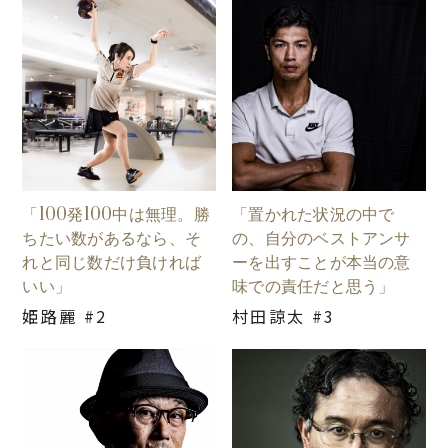
「100発100中は無理。勝
「置かれた状況の中で
ちたい数があるなら、そ
の、自分のベストアンサ
れと同じ数だけ負ければ
ーを出すことが本当の意
いい」
味での責任だと思う」
姫路麗 #2
村田諒太 #3