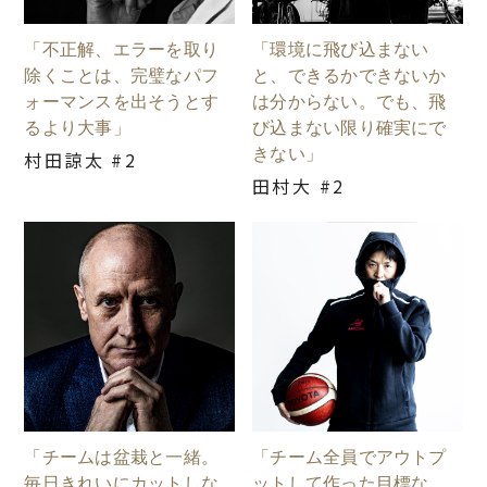
「不正解、エラーを取り
「環境に飛び込まない
除くことは、完璧なパフ
と、できるかできないか
ォーマンスを出そうとす
は分からない。でも、飛
るより大事」
び込まない限り確実にで
きない」
村田諒太 #2
田村大 #2
「チームは盆栽と一緒。
「チーム全員でアウトプ
毎日きれいにカットしな
ットして作った目標な