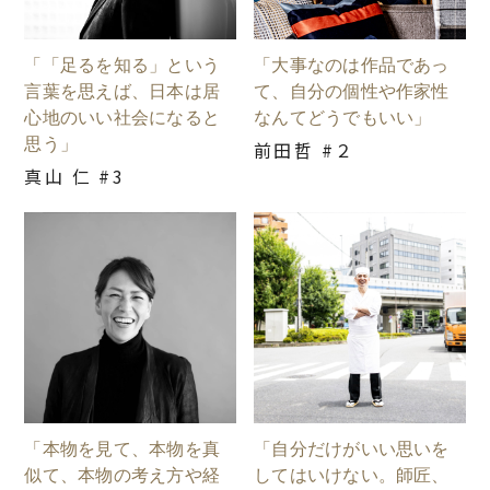
「「足るを知る」という
「大事なのは作品であっ
言葉を思えば、日本は居
て、自分の個性や作家性
心地のいい社会になると
なんてどうでもいい」
思う」
前田哲 #２
真山 仁 #3
「本物を見て、本物を真
「自分だけがいい思いを
似て、本物の考え方や経
してはいけない。師匠、