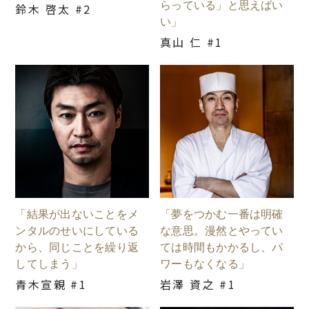
らっている」と思えばい
鈴木 啓太 #2
い」
真山 仁 #1
「結果が出ないことをメ
「夢をつかむ一番は明確
ンタルのせいにしている
な意思。漫然とやってい
から、同じことを繰り返
ては時間もかかるし、パ
してしまう」
ワーもなくなる」
青木宣親 #1
岩澤 資之 #1