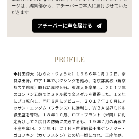
ージは、編集部から、アチーバーご本人に届けさせていた
o
e
だきます！
o
r
アチーバーに声を届ける
k
PROFILE
◆村田諒太（むらた・りょうた）１９８６年１月１２日、奈
良県出身。中学１年でボクシングを始め、南京都高校（現京
都広学館高）時代に高校５冠。東洋大を卒業し、２０１２年
のロンドン五輪ではミドル級で金メダルを獲得した。１３年
にプロ転向し、同年８月にデビュー。２０１７年１０月にア
ッサン・エンダム（フランス）に勝利し、ＷＢＡ世界ミドル
級王座を奪取。１８年１０月、ロブ・ブラント（米国）に判
定負けして２度目の防衛に失敗するも、１９年７月の再戦で
王座を奪回。２２年４月にＩＢＦ世界同級王者ゲンナジー・
ゴロフキン（カザフスタン）との統一戦に敗れ、王座陥落。