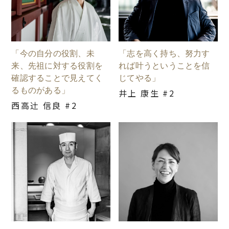
「今の自分の役割、未
「志を高く持ち、努力す
来、先祖に対する役割を
れば叶うということを信
確認することで見えてく
じてやる」
るものがある」
井上 康生 #2
西高辻󠄀 信良 #2