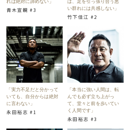
れば絶対に諦めない」
は、足を引っ張り合う悪
い群れには共感しない」
青木宣親 #3
竹下佳江 #2
「実力不足だと分かって
「本当に強い人間は、転
いても、自分からは絶対
んでも必ず立ち上がっ
に言わない」
て、堂々と前を歩いてい
く人間です」
永田裕志 #1
永田裕志 #3