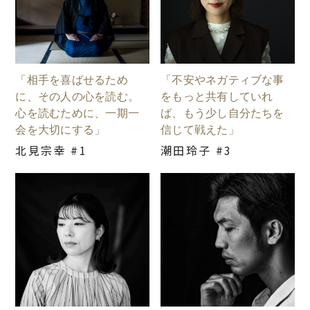
「相手を喜ばせるため
「不安やネガティブな事
に、その人の心を読む。
をもっと共有していれ
心を読むために、一期一
ば、もう少し自分たちを
会を大切にする」
信じて戦えた」
北見宗幸 #1
潮田玲子 #3