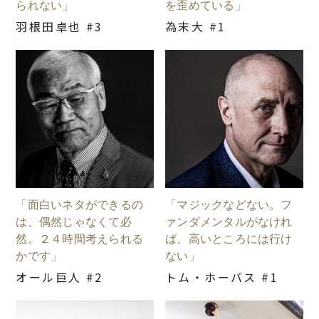
られない」
を歪めている」
羽根田卓也 #3
為末大 #1
「面白いネタができるの
「マジックなどない。フ
は、偶然じゃなくて必
ァンダメンタルがなけれ
然。２４時間考えられる
ば、高いところには行け
かです」
ない」
オール巨人 #2
トム・ホーバス #1