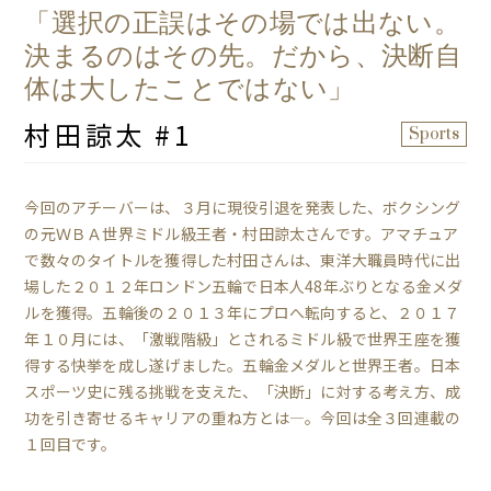
「選択の正誤はその場では出ない。
決まるのはその先。だから、決断自
体は大したことではない」
村田諒太 #1
Sports
今回のアチーバーは、３月に現役引退を発表した、ボクシング
の元ＷＢＡ世界ミドル級王者・村田諒太さんです。アマチュア
で数々のタイトルを獲得した村田さんは、東洋大職員時代に出
場した２０１２年ロンドン五輪で日本人48年ぶりとなる金メダ
ルを獲得。五輪後の２０１３年にプロへ転向すると、２０１７
年１０月には、「激戦階級」とされるミドル級で世界王座を獲
得する快挙を成し遂げました。五輪金メダルと世界王者。日本
スポーツ史に残る挑戦を支えた、「決断」に対する考え方、成
功を引き寄せるキャリアの重ね方とは―。今回は全３回連載の
１回目です。