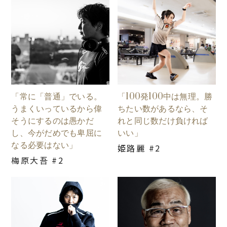
「常に「普通」でいる。
「100発100中は無理。勝
うまくいっているから偉
ちたい数があるなら、そ
そうにするのは愚かだ
れと同じ数だけ負ければ
し、今がだめでも卑屈に
いい」
なる必要はない」
姫路麗 #2
梅原大吾 #2