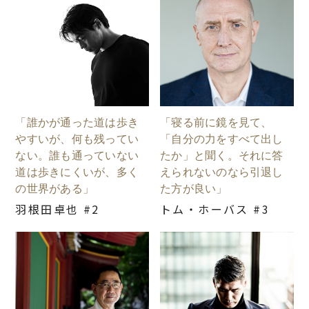
「誰かが通った道は歩き
「寝る前に鏡を見て、
やすいが、何も残ってい
「自分の力をすべて出し
ない。誰も通っていない
たか」と聞く。それに答
道は歩きにくいが、多く
えられないのなら引退し
の世界がある」
た方が良い」
羽根田卓也 #2
トム・ホーバス #3