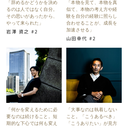
「辞めるかどうかを決め
「本物を見て、本物を真
るのは人ではなく自分。
似て、本物の考え方や経
その思いがあったから、
験を自分の経験に照らし
やって来られた」
合わせることが、成長を
加速させる」
岩澤 資之 #2
山田幸代 #2
「何かを変えるために必
「大事なのは執着しない
要なのは続けること。短
こと。「こうあるべき」
期的な下心では何も変え
「こうありたい」が見方