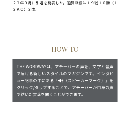
２３年３月に引退を発表した。通算戦績は１９戦１６勝（１
３ＫＯ）３敗。
HOW TO
THE WORDWAYは、アチーバーの声を、文字と音声
で届ける新しいスタイルのマガジンです。インタビ
ュー記事の中にある「
（スピーカーマーク）」を
クリック/タップすることで、アチーバーが自身の声
で紡いだ言葉を聞くことができます。