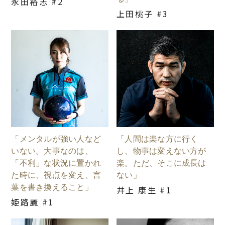
永田裕志 #2
上田桃子 #3
「メンタルが強い人など
「人間は楽な方に行く
いない。大事なのは、
し、物事は変えない方が
「不利」な状況に置かれ
楽。ただ、そこに成長は
た時に、視点を変え、言
ない」
葉を書き換えること」
井上 康生 #1
姫路麗 #1