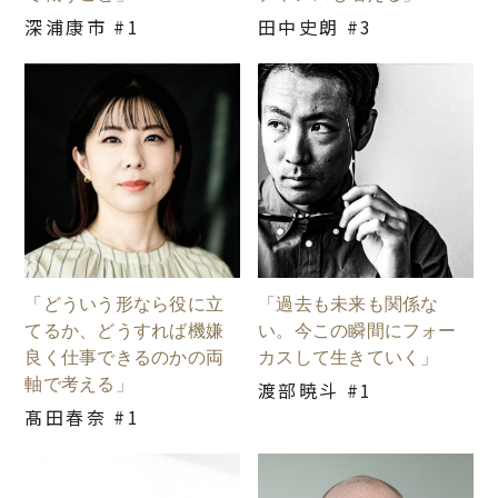
深浦康市 #1
田中史朗 #3
「どういう形なら役に立
「過去も未来も関係な
てるか、どうすれば機嫌
い。今この瞬間にフォー
良く仕事できるのかの両
カスして生きていく」
軸で考える」
渡部暁斗 #1
髙田春奈 #1