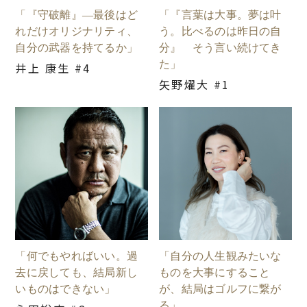
「『守破離』―最後はど
「『言葉は大事。夢は叶
れだけオリジナリティ、
う。比べるのは昨日の自
自分の武器を持てるか」
分』 そう言い続けてき
た」
井上 康生 #4
矢野燿大 #1
「何でもやればいい。過
「自分の人生観みたいな
去に戻しても、結局新し
ものを大事にすること
いものはできない」
が、結局はゴルフに繋が
る」