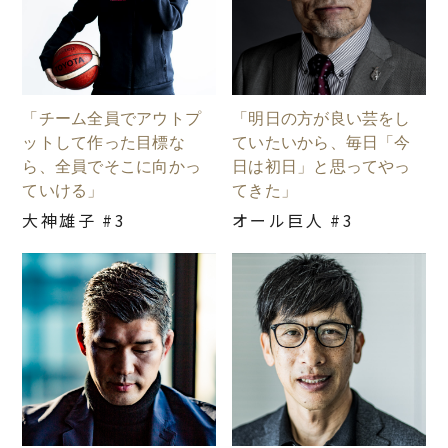
「チーム全員でアウトプ
「明日の方が良い芸をし
ットして作った目標な
ていたいから、毎日「今
ら、全員でそこに向かっ
日は初日」と思ってやっ
ていける」
てきた」
大神雄子 #3
オール巨人 #3