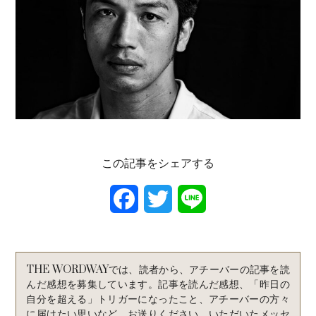
この記事をシェアする
F
T
L
a
w
i
c
i
n
THE WORDWAYでは、読者から、アチーバーの記事を読
e
t
e
んだ感想を募集しています。記事を読んだ感想、「昨日の
自分を超える」トリガーになったこと、アチーバーの方々
b
t
に届けたい思いなど、お送りください。いただいたメッセ