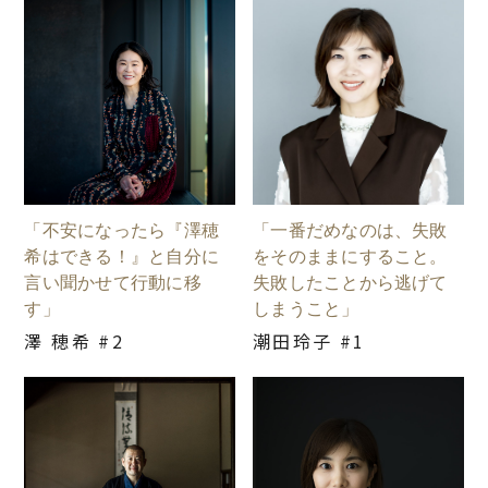
「不安になったら『澤穂
「一番だめなのは、失敗
希はできる！』と自分に
をそのままにすること。
言い聞かせて行動に移
失敗したことから逃げて
す」
しまうこと」
澤 穂希 #2
潮田玲子 #1