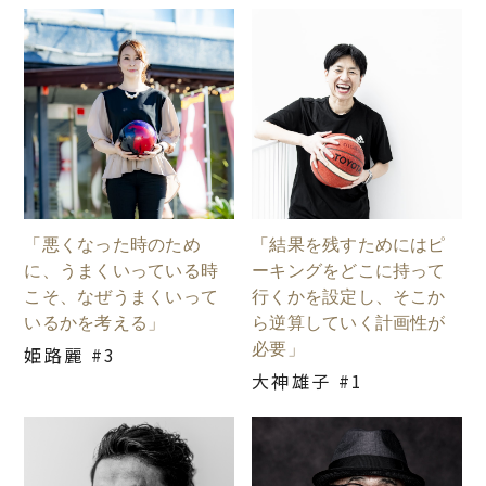
「悪くなった時のため
「結果を残すためにはピ
に、うまくいっている時
ーキングをどこに持って
こそ、なぜうまくいって
行くかを設定し、そこか
いるかを考える」
ら逆算していく計画性が
必要」
姫路麗 #3
大神雄子 #1