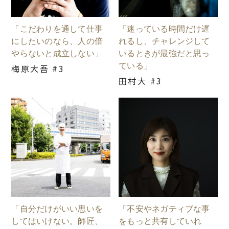
「こだわりを通して仕事
「迷っている時間だけ遅
にしたいのなら、人の倍
れるし、チャレンジして
やらないと成立しない」
いるときが最強だと思っ
ている」
梅原大吾 #3
田村大 #3
「自分だけがいい思いを
「不安やネガティブな事
してはいけない。師匠、
をもっと共有していれ