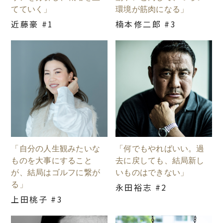
てていく」
環境が筋肉になる」
近藤豪 #1
楠本修二郎 #3
「自分の人生観みたいな
「何でもやればいい。過
ものを大事にすること
去に戻しても、結局新し
が、結局はゴルフに繋が
いものはできない」
る」
永田裕志 #2
上田桃子 #3