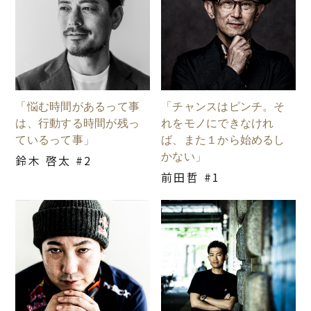
「悩む時間があるって事
「チャンスはピンチ。そ
は、行動する時間が残っ
れをモノにできなけれ
ているって事」
ば、また１から始めるし
かない」
鈴木 啓太 #2
前田哲 #1