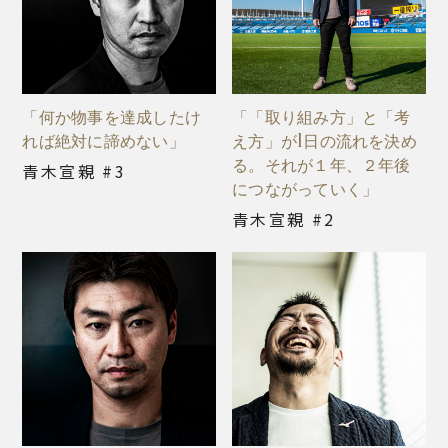
「何か物事を達成したけ
「「取り組み方」と「考
れば絶対に諦めない」
え方」が1日の流れを決め
る。それが１年、２年後
青木宣親 #3
につながっていく」
青木宣親 #2