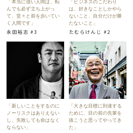
「本当に強い人間は、転
「ビジネスのこだわり
んでも必ず立ち上がっ
は、好きなことしかやら
て、堂々と前を歩いてい
ないこと、自分だけが勝
く人間です」
たないこと」
永田裕志 #3
たむらけんじ #2
「新しいことをするのに
「大きな目標に到達する
ノーリスクはありえない
ために、目の前の先輩を
し、失敗しても命はなく
抜こうと思ってやってき
ならない」
た」