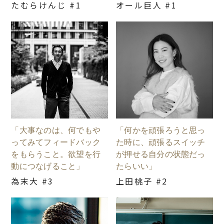
たむらけんじ #1
オール巨人 #1
「大事なのは、何でもや
「何かを頑張ろうと思っ
ってみてフィードバック
た時に、頑張るスイッチ
をもらうこと。欲望を行
が押せる自分の状態だっ
動につなげること」
たらいい」
為末大 #3
上田桃子 #2