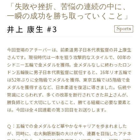
「失敗や挫折、苦悩の連続の中に、
一瞬の成功を勝ち取っていくこと」
井上 康生 #3
Sports
今回登場のアチーバーは、前柔道男子日本代表監督の井上康生
さんです。現役時代は一本を狙う攻撃的なスタイルで、00年の
シドニー五輪で金メダルを獲得。金メダルなしに終わったロン
ドン五輪後に男子日本代表監督に就任すると、16年リオ五輪で
は52年ぶりに全階級でメダルを獲得、東京五輪では5階級で金
メダルを獲得するなど、日本柔道を復活に導きました。伝統や
常識にとらわれず、多くの改革を断行されてきた井上さんが、
勝負師として大切にしていること、勝てる組織に必要な要素と
は。今回は全４回連載の第３回目をお送りします。
Ｑ：五輪での金メダルなど華やかなキャリアを歩まれました
が、同時に、右大胸筋断裂の大けがや、連覇を目指したアテネ