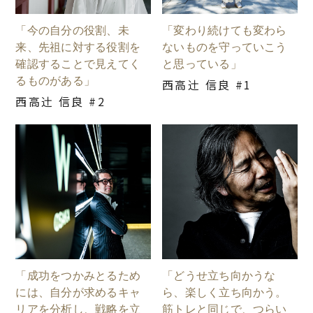
「今の自分の役割、未
「変わり続けても変わら
来、先祖に対する役割を
ないものを守っていこう
確認することで見えてく
と思っている」
るものがある」
西高辻󠄀 信良 #1
西高辻󠄀 信良 #2
「成功をつかみとるため
「どうせ立ち向かうな
には、自分が求めるキャ
ら、楽しく立ち向かう。
リアを分析し、戦略を立
筋トレと同じで、つらい