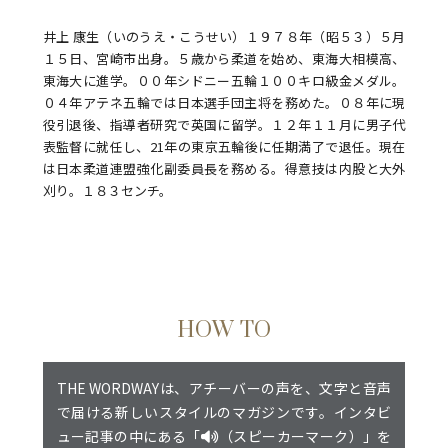
井上 康生（いのうえ・こうせい）１９７８年（昭５３）５月
１５日、宮崎市出身。５歳から柔道を始め、東海大相模高、
東海大に進学。００年シドニー五輪１００キロ級金メダル。
０４年アテネ五輪では日本選手団主将を務めた。０８年に現
役引退後、指導者研究で英国に留学。１２年１１月に男子代
表監督に就任し、21年の東京五輪後に任期満了で退任。現在
は日本柔道連盟強化副委員長を務める。得意技は内股と大外
刈り。１８３センチ。
HOW TO
THE WORDWAYは、アチーバーの声を、文字と音声
で届ける新しいスタイルのマガジンです。インタビ
ュー記事の中にある「
（スピーカーマーク）」を