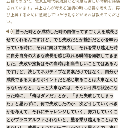
五輪での敗北、北京五輪代表落選など何度も苦しい時期を経験
されています。井上さんが考える逆境の時に必要な考え方、再
び上昇するために意識していた行動などがあれば教えてくださ
い。
勝った時とか成功した時の自信ってすごく人を成長さ
せてくれるんですけど、でも失敗だとか挫折だとかを味わ
っている時に、それに向けて努力し、それを乗り越えた時
に自分自身の大きな成長を感じ取れる瞬間を経験してきま
した。失敗や挫折はその当時は相当苦しいことではあるん
ですけど、決してネガティブな要素だけではなく、自分が
成長できる大きなポイントだと感じ取ることは大事なんじ
ゃないかなと。もっと大事なのは、そういう風な状況にな
った時に、「俺はダメだ」とか、「また失敗してしまっ
た」と思わずに、何で失敗したのか、次どうしていくべき
かを考えて、それにチャレンジしていく、努力していくこ
とがプラスアルファされないと、壁を乗り越えることはで
きないし、成長へとつながっていかないと思うんで、決し