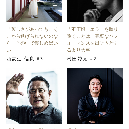
「苦しさがあっても、そ
「不正解、エラーを取り
こから逃げられないのな
除くことは、完璧なパフ
ら、その中で楽しめばい
ォーマンスを出そうとす
い」
るより大事」
西高辻󠄀 信良 #3
村田諒太 #2