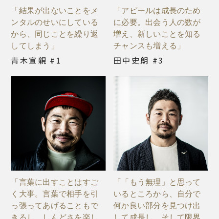
「結果が出ないことをメ
「アピールは成長のため
ンタルのせいにしている
に必要。出会う人の数が
から、同じことを繰り返
増え、新しいことを知る
してしまう」
チャンスも増える」
青木宣親 #1
田中史朗 #3
「言葉に出すことはすご
「「もう無理」と思って
く大事。言葉で相手を引
いるところから、自分で
っ張ってあげることもで
何か良い部分を見つけ出
きるし、しんどさを楽し
して成長し、そして限界