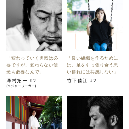
「変わっていく勇気は必
「良い組織を作るために
要ですが、変わらない信
は、足を引っ張り合う悪
念も必要なんで」
い群れには共感しない」
澤村拓一 #2
竹下佳江 #2
(メジャーリーガー)