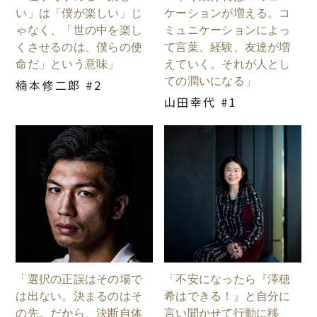
い」は「僕が楽しい」じ
ケーションが増える。コ
ゃなく、「世の中を楽し
ミュニケーションによっ
くさせるのは、僕らの使
て言葉、経験、友達が増
命だ」という意味」
えていく。それが人とし
ての潤いになる」
楠本修二郎 #2
山田幸代 #1
「選択の正誤はその場で
「不安になったら『澤穂
は出ない。決まるのはそ
希はできる！』と自分に
の先。だから、決断自体
言い聞かせて行動に移