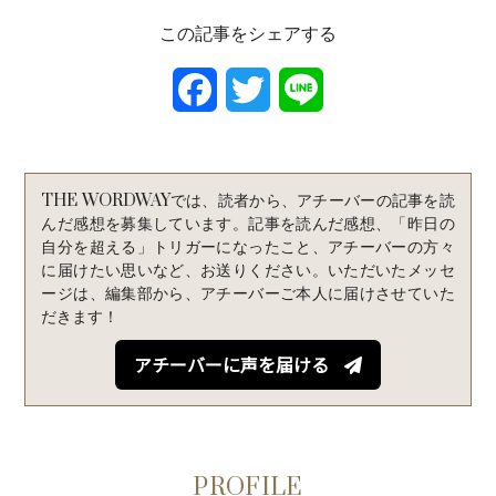
この記事をシェアする
F
T
L
a
w
i
c
i
n
THE WORDWAYでは、読者から、アチーバーの記事を読
e
t
e
んだ感想を募集しています。記事を読んだ感想、「昨日の
自分を超える」トリガーになったこと、アチーバーの方々
b
t
に届けたい思いなど、お送りください。いただいたメッセ
ージは、編集部から、アチーバーご本人に届けさせていた
o
e
だきます！
o
r
アチーバーに声を届ける
k
PROFILE