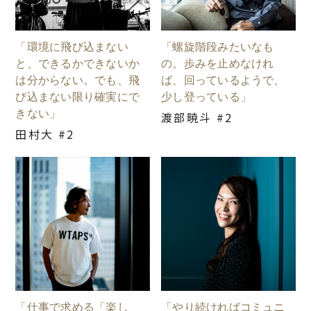
「環境に飛び込まない
「螺旋階段みたいなも
と、できるかできないか
の。歩みを止めなけれ
は分からない。でも、飛
ば、回っているようで、
び込まない限り確実にで
少し登っている」
きない」
渡部暁斗 #2
田村大 #2
「仕事で求める「楽し
「やり続ければコミュニ