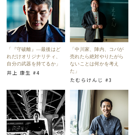
「『守破離』―最後はど
「中川家、陣内、コバが
れだけオリジナリティ、
売れたら絶対やりたがら
自分の武器を持てるか」
ないことは何かを考え
た」
井上 康生 #4
たむらけんじ #3