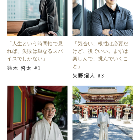
「人生という時間軸で見
「気合い、根性は必要だ
れば、失敗は単なるスパ
けど、後でいい。まずは
イスでしかない」
楽しんで、挑んでいくこ
と」
鈴木 啓太 #1
矢野燿大 #3