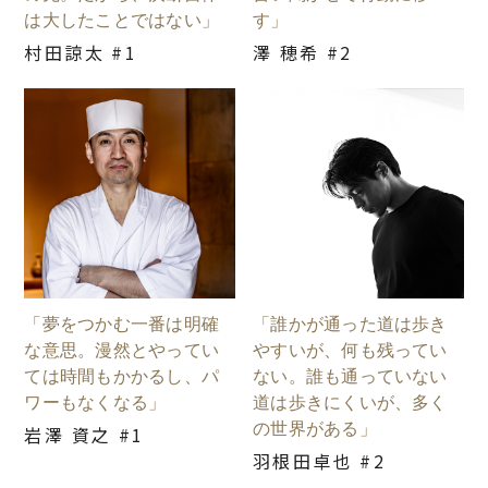
は大したことではない」
す」
村田諒太 #1
澤 穂希 #2
「夢をつかむ一番は明確
「誰かが通った道は歩き
な意思。漫然とやってい
やすいが、何も残ってい
ては時間もかかるし、パ
ない。誰も通っていない
ワーもなくなる」
道は歩きにくいが、多く
の世界がある」
岩澤 資之 #1
羽根田卓也 #2