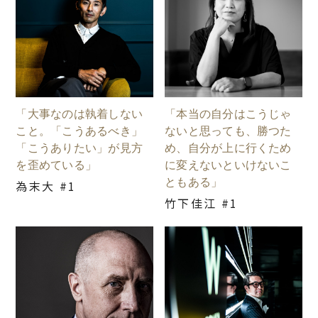
「大事なのは執着しない
「本当の自分はこうじゃ
こと。「こうあるべき」
ないと思っても、勝つた
「こうありたい」が見方
め、自分が上に行くため
を歪めている」
に変えないといけないこ
ともある」
為末大 #1
竹下佳江 #1