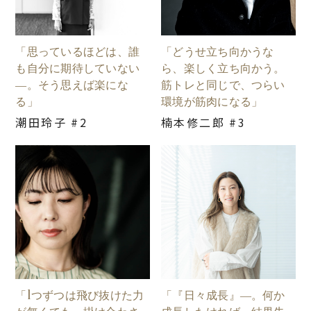
「思っているほどは、誰
「どうせ立ち向かうな
も自分に期待していない
ら、楽しく立ち向かう。
―。そう思えば楽にな
筋トレと同じで、つらい
る」
環境が筋肉になる」
潮田玲子 #2
楠本修二郎 #3
「1つずつは飛び抜けた力
「『日々成長』―。何か