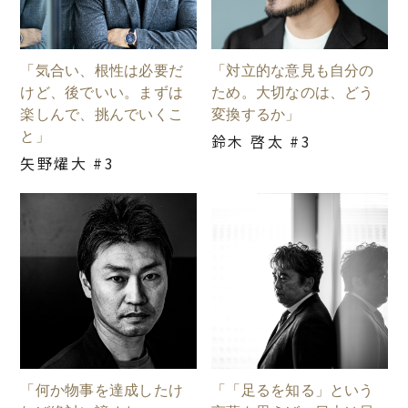
「気合い、根性は必要だ
「対立的な意見も自分の
けど、後でいい。まずは
ため。大切なのは、どう
楽しんで、挑んでいくこ
変換するか」
と」
鈴木 啓太 #3
矢野燿大 #3
「何か物事を達成したけ
「「足るを知る」という