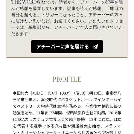
THE WORDWAYでは、読者から、アチーバーの記事を読
e
t
e
んだ感想を募集しています。記事を読んだ感想、「昨日の
自分を超える」トリガーになったこと、アチーバーの方々
b
t
に届けたい思いなど、お送りください。いただいたメッセ
ージは、編集部から、アチーバーご本人に届けさせていた
o
e
だきます！
o
r
アチーバーに声を届ける
k
PROFILE
◆田村大（たむら・だい）1983年（昭58）9月10日、東京都八
王子市生まれ。高校時代にバスケットボールでインターハイ
でベスト８。大学時代は主将を務める。卒業後本格的に絵の
勉強を始め、17年まで7年間、似顔絵製作会社に勤務。2016年
にISCAカリカチュア世界大会で総合優勝。18年に独立。日本
を代表する選手である八村塁や渡邊雄太を始め、ステフィ
ン・カリーやシャキール・オニールなどの著名なNBA選手か