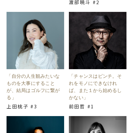
渡部暁斗 #2
「自分の人生観みたいな
「チャンスはピンチ。そ
ものを大事にすること
れをモノにできなけれ
が、結局はゴルフに繋が
ば、また１から始めるし
る」
かない」
上田桃子 #3
前田哲 #1