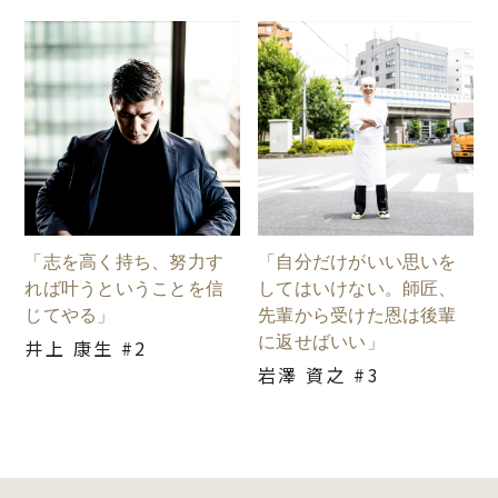
「志を高く持ち、努力す
「自分だけがいい思いを
れば叶うということを信
してはいけない。師匠、
じてやる」
先輩から受けた恩は後輩
に返せばいい」
井上 康生 #2
岩澤 資之 #3