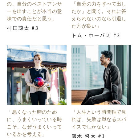
の、自分のベストアンサ
「自分の力をすべて出し
ーを出すことが本当の意
たか」と聞く。それに答
味での責任だと思う」
えられないのなら引退し
た方が良い」
村田諒太 #3
トム・ホーバス #3
「悪くなった時のため
「人生という時間軸で見
に、うまくいっている時
れば、失敗は単なるスパ
こそ、なぜうまくいって
イスでしかない」
いるかを考える」
鈴木 啓太 #1