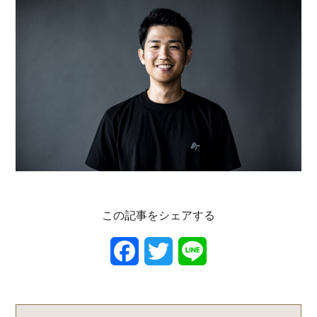
この記事をシェアする
F
T
L
a
w
i
c
i
n