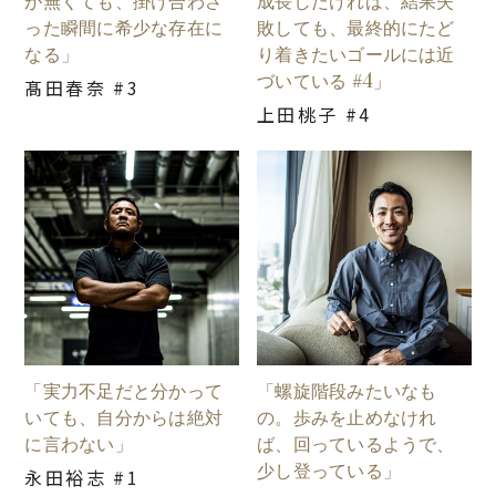
が無くても、掛け合わさ
成長したければ、結果失
った瞬間に希少な存在に
敗しても、最終的にたど
なる」
り着きたいゴールには近
づいている #4」
髙田春奈 #3
上田桃子 #4
「実力不足だと分かって
「螺旋階段みたいなも
いても、自分からは絶対
の。歩みを止めなけれ
に言わない」
ば、回っているようで、
少し登っている」
永田裕志 #1