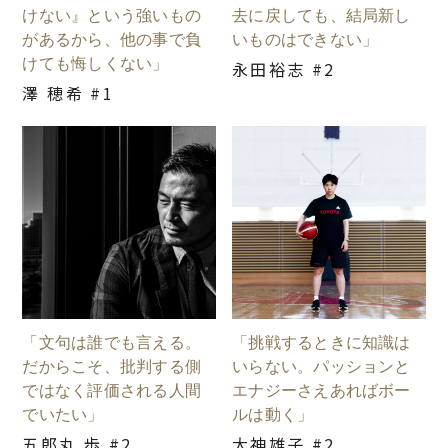
けない』という強いもの
去に戻しても、結局新し
があるから、他の事で負
いものはできない」
けても悔しくない」
永田裕志 #2
澤 穂希 #1
「文句は誰でも言える。
「挑戦するときに知識は
だからこそ、批判する側
いらない。パッションと
ではなく評価される人間
エナジーさえあればボー
でいたい」
ルは動く」
五郎丸 歩 #2
大神雄子 #2