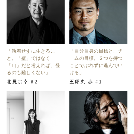
「執着せずに生きるこ
「自分自身の目標と、チ
と。「壁」ではなく
ームの目標。２つを持つ
「山」だと考えれば、登
ことでぶれずに進んでい
るのも難しくない」
ける」
北見宗幸 #2
五郎丸 歩 #1