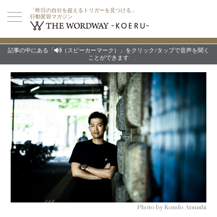
「昨日の自分を超えるトリガーを見つける」
行動変容マガジン
記事の中にある「
（スピーカーマーク）」をクリック/タップで音声を聞く
ことができます
Photo by Kondo Atsushi