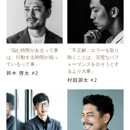
「悩む時間があるって事
「不正解、エラーを取り
は、行動する時間が残っ
除くことは、完璧なパフ
ているって事」
ォーマンスを出そうとす
るより大事」
鈴木 啓太 #2
村田諒太 #2