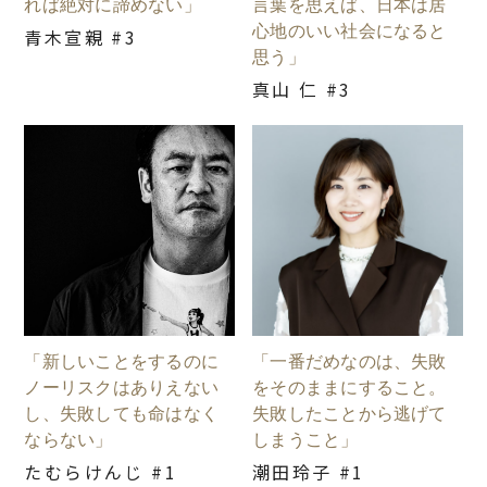
れば絶対に諦めない」
言葉を思えば、日本は居
心地のいい社会になると
青木宣親 #3
思う」
真山 仁 #3
「新しいことをするのに
「一番だめなのは、失敗
ノーリスクはありえない
をそのままにすること。
し、失敗しても命はなく
失敗したことから逃げて
ならない」
しまうこと」
たむらけんじ #1
潮田玲子 #1