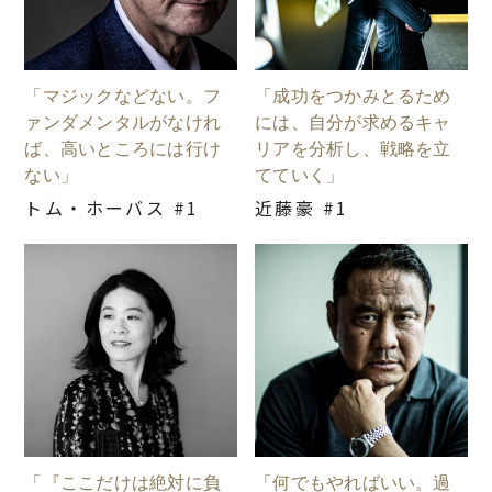
「マジックなどない。フ
「成功をつかみとるため
ァンダメンタルがなけれ
には、自分が求めるキャ
ば、高いところには行け
リアを分析し、戦略を立
ない」
てていく」
トム・ホーバス #1
近藤豪 #1
「『ここだけは絶対に負
「何でもやればいい。過