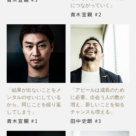
につながっていく」
青木宣親 #2
「結果が出ないことをメ
「アピールは成長のため
ンタルのせいにしている
に必要。出会う人の数が
から、同じことを繰り返
増え、新しいことを知る
してしまう」
チャンスも増える」
青木宣親 #1
田中史朗 #3